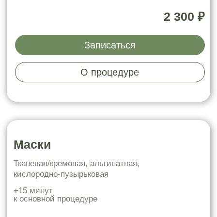
4 700 ₽
Записаться
Стоп отёки
лимфодренажный массаж +
альгинатная маска
избавление от отёков
вывод лишней жидкости
ровный тон кожи
3 100 ₽
Записаться