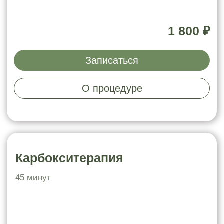
ровный тон лица
3 300 ₽
Записаться
Дыхание кожи
сезонный пилинг + УЗ чистка +
увлажняющая кремовая маска
ровный тон лица
очищенная и гладкая кожа
увлажнение и сияние кожи