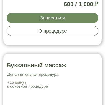
Мгновенное преображение
массаж (на выбор) +
карбокситерапия +
альгинатная маска
мгновенное осветление кожи
ровный тон лица
разглаживание мелких морщинок
5 300 ₽
Записаться