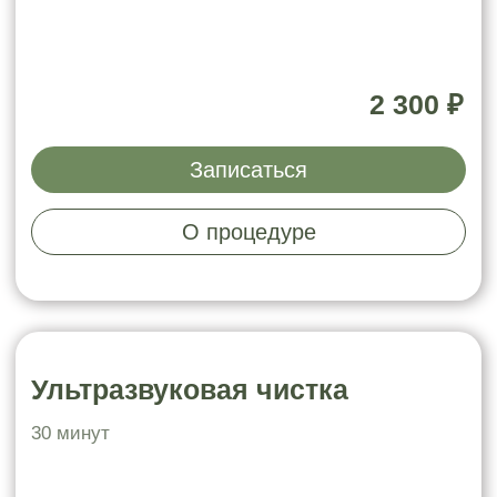
Буккальный массаж
Дополнительная процедура
+15 минут
к основной процедуре
1 000 ₽
Записаться
О процедуре
Лифтинг заряд
массаж (на выбор) + микротоки
подтяжка контура овала лица и
кожи
разлаживание морщин