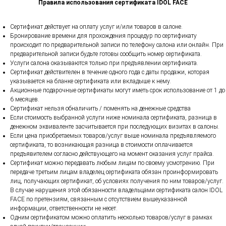
Правила использования сертификата IDOL FACE
Сертификат действует на оплату услуг и/или товаров в салоне.
Бронирование времени для прохождения процедур по сертификату
происходит по предварительной записи по телефону салона или онлайн. При
предварительной записи будьте готовы сообщить номер сертификата.
Услуги салона оказываются только при предъявлении сертификата.
Сертификат действителен в течение одного года с даты продажи, которая
указывается на бланке сертификата или вкладыше к нему.
Акционные подарочные сертификаты могут иметь срок использование от 1 до
6 месяцев.
Сертификат нельзя обналичить / поменять на денежные средства
Если стоимость выбранной услуги ниже номинала сертификата, разница в
денежном эквиваленте засчитывается при последующих визитах в салоны.
Если цена приобретаемых товаров/услуг выше номинала предъявляемого
сертификата, то возникающая разница в стоимости оплачивается
предъявителем согласно действующего на момент оказания услуг прайса.
Cертификат можно передавать любым лицам по своему усмотрению. При
передаче третьим лицам владелец сертификата обязан проинформировать
лиц, получающих сертификат, об условиях получения по ним товаров/услуг.
В случае нарушения этой обязанности владельцами сертификата салон IDOL
FACE по претензиям, связанным с отсутствием вышеуказанной
информации, ответственности не несет.
Одним сертификатом можно оплатить несколько товаров/услуг в рамках