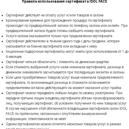
Правила использования сертификата IDOL FACE
Сертификат действует на оплату услуг и/или товаров в салоне.
Бронирование времени для прохождения процедур по сертификату
происходит по предварительной записи по телефону салона или онлайн. При
предварительной записи будьте готовы сообщить номер сертификата.
Услуги салона оказываются только при предъявлении сертификата.
Сертификат действителен в течение одного года с даты продажи, которая
указывается на бланке сертификата или вкладыше к нему.
Акционные подарочные сертификаты могут иметь срок использование от 1 до
6 месяцев.
Сертификат нельзя обналичить / поменять на денежные средства
Если стоимость выбранной услуги ниже номинала сертификата, разница в
денежном эквиваленте засчитывается при последующих визитах в салоны.
Если цена приобретаемых товаров/услуг выше номинала предъявляемого
сертификата, то возникающая разница в стоимости оплачивается
предъявителем согласно действующего на момент оказания услуг прайса.
Cертификат можно передавать любым лицам по своему усмотрению. При
передаче третьим лицам владелец сертификата обязан проинформировать
лиц, получающих сертификат, об условиях получения по ним товаров/услуг.
В случае нарушения этой обязанности владельцами сертификата салон IDOL
FACE по претензиям, связанным с отсутствием вышеуказанной
информации, ответственности не несет.
Одним сертификатом можно оплатить несколько товаров/услуг в рамках