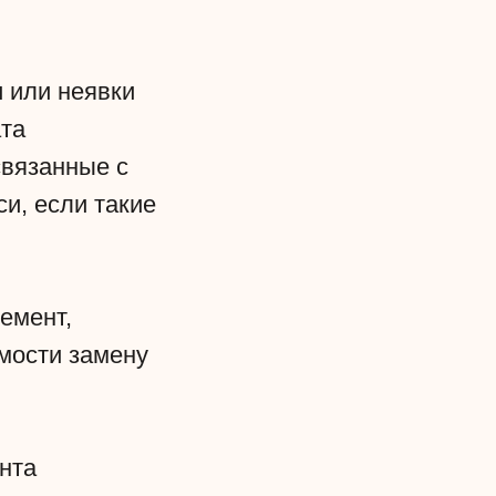
и или неявки
ата
связанные с
си, если такие
немент,
мости замену
нта