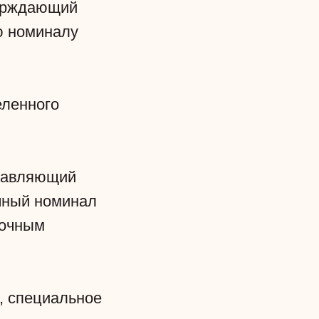
верждающий
ю номиналу
еленного
ставляющий
чный номинал
рочным
, специальное