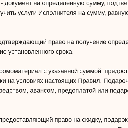
- документ на определенную сумму, подт
лучить услуги Исполнителя на сумму, равну
подтверждающий право на получение опред
ние установленного срока.
ромоматериал с указанной суммой, предо
дки на условиях настоящих Правил. Подаро
редством, авансом, предоплатой или пода
 предоставляющий право на скидку, подарок