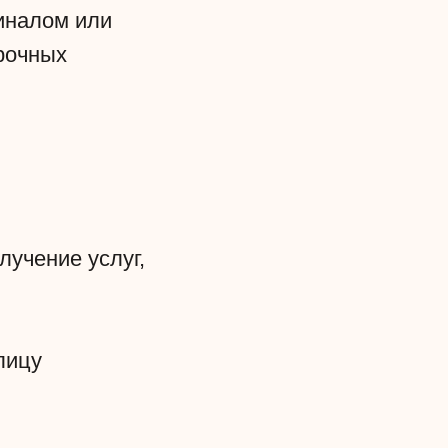
иналом или
рочных
лучение услуг,
лицу