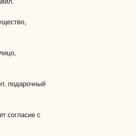
авил.
ущество,
лицо,
нт, подарочный
ет согласие с