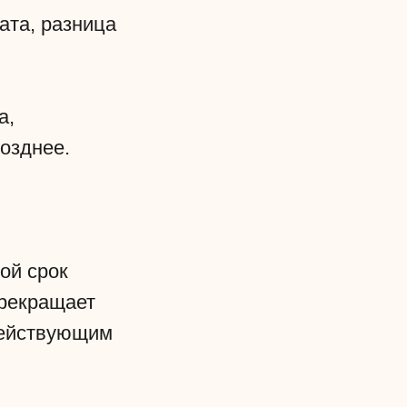
ата, разница
а,
озднее.
ой срок
прекращает
действующим