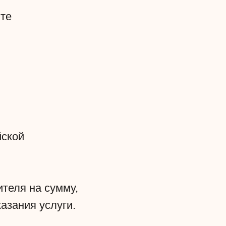
йте
йской
ителя на сумму,
азания услуги.