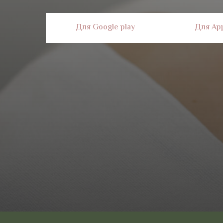
Для Google play
Для App