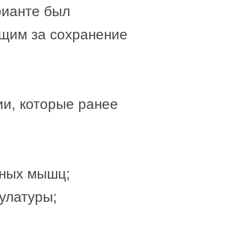
рианте был
щим за сохранение
ии, которые ранее
нных мышц;
улатуры;