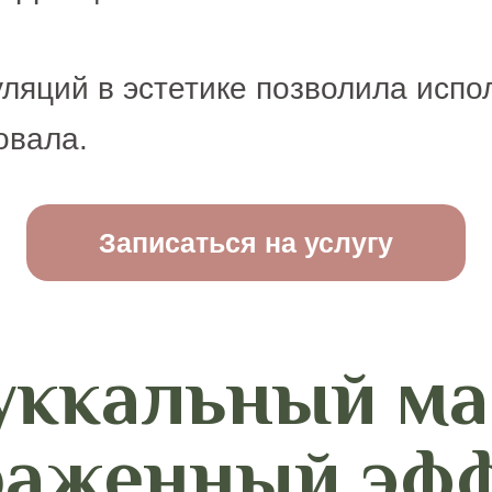
ляций в эстетике позволила испо
овала.
Записаться на услугу
уккальный ма
аженный эф