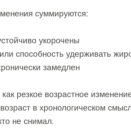
зменения суммируются:
стойчиво укорочены
тили способность удерживать жир
хронически замедлен
как резкое возрастное изменение
е возраст в хронологическом смыс
кто не снимал.