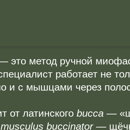
— это метод ручной миофа
специалист работает не то
но и с мышцами через полос
т от латинского
bucca
— «щ
а
musculus buccinator
— щёчн