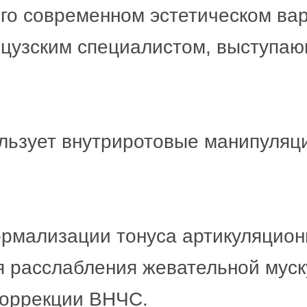
его современном эстетическом ва
цузским специалистом, выступаю
льзует внутриротовые манипуляц
ормализации тонуса артикуляцио
я расслабления жевательной муск
коррекции ВНЧС.