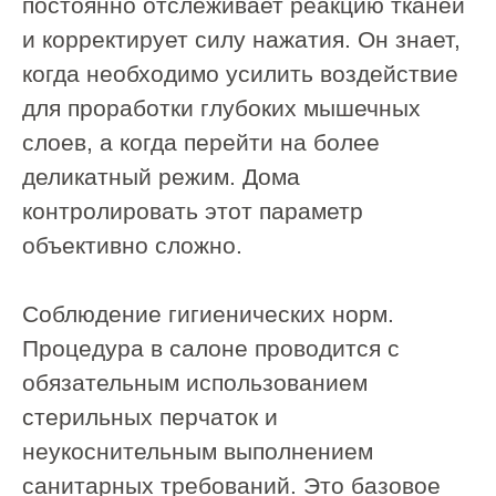
Мышца фиксируется с двух сторон —
изнутри и снаружи.
Происходит мягкое растяжение,
расслабление и возвращение мышце
её физиологической длины.
Это позволяет:
снять глубокий спазм
восстановить подвижность тканей
улучшить кровоснабжение
активировать лимфоотток
Работа ведётся строго по
анатомическим ориентирам.
Записаться на услугу