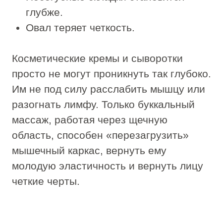
для проработки глубоких мышечных
слоев, а когда перейти на более
деликатный режим. Дома
контролировать этот параметр
объективно сложно.
Соблюдение гигиенических норм.
Процедура в салоне проводится с
обязательным использованием
стерильных перчаток и
неукоснительным выполнением
санитарных требований. Это базовое
условие безопасности при работе со
слизистой оболочкой, которое трудно
воспроизвести в бытовых условиях.
Системный результат. В IDOL FACE
буккальный массаж встраивается в
комплексный протокол: ему
предшествует подготовка тканей, а