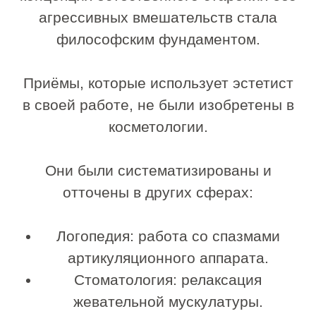
метод, который сегодня называют
буккальным массажем.
Записаться на услугу
Почему буккальный
массаж даёт
выраженный эффект
В 20 лет наша мышечная система
эластична, лимфоток активен, кожа
сияет. Но к 35-40 годам накопленный
стресс, бруксизм, привычка сжимать