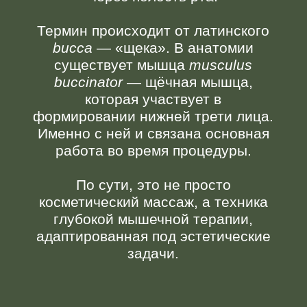
задачи.
Как появилась методика
Современный буккальный массаж
невозможно представить без
французского специалиста по работе
с лицевыми тканями. Именно она
сформулировала идею, которая
сегодня лежит в основе метода: лицо
сохраняет молодость не благодаря
объёму филлеров, а благодаря
здоровому состоянию мышц. Её
концепция естественного старения без
агрессивных вмешательств стала
философским фундаментом.