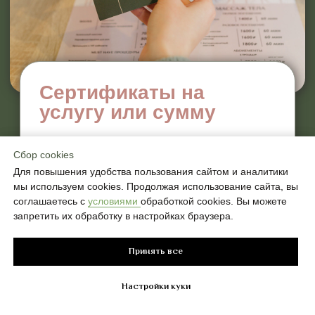
Сбор cookies
Сбор cookies
Для повышения удобства пользования сайтом и аналитики
Для повышения удобства пользования сайтом и аналитики
мы используем cookies. Продолжая использование сайта, вы
мы используем cookies. Продолжая использование сайта, вы
соглашаетесь с
соглашаетесь с
условиями
условиями
обработкой cookies. Вы можете
обработкой cookies. Вы можете
запретить их обработку в настройках браузера.
запретить их обработку в настройках браузера.
Принять все
Принять все
Хочу свой
салон
IDOL FACE
Настройки куки
Настройки куки