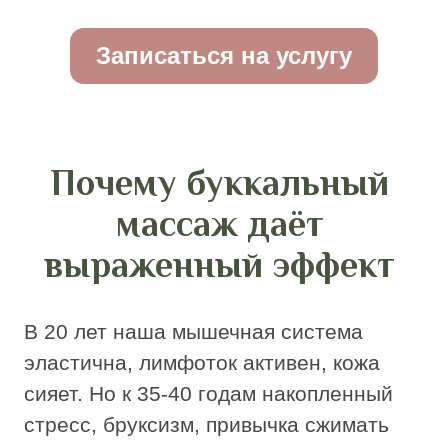
разогнать лимфу. Только буккальный
массаж, работая через щечную
область, способен «перезагрузить»
мышечный каркас, вернуть ему
молодую эластичность и вернуть лицу
четкие черты.
Чем буккальный
массаж в салоне
отличается от
домашнего
Возможность ознакомиться с техникой
буккального массажа через открытые
источники создает иллюзию простоты.
Однако процедура имеет свои тонкости,