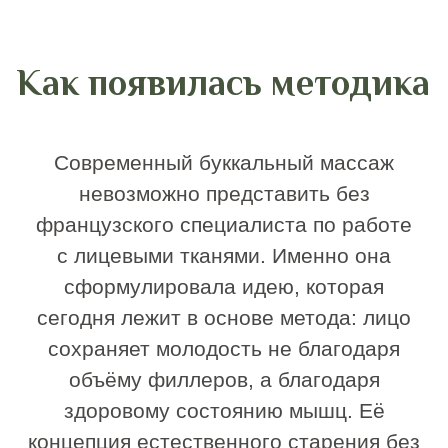
Приёмы, которые использует эстетист
в своей работе, не были изобретены в
косметологии.
Они были систематизированы и
отточены в других сферах:
Логопедия: работа со спазмами
артикуляционного аппарата.
Стоматология: релаксация
жевательной мускулатуры.
Остеопатия: коррекция височно-
нижнечелюстного сустава.
Специалисты по эстетике лица
соединили идеологию и технику. Они
адаптировали глубокую мышечную
работу под эстетические задачи —
лифтинг, коррекцию овала,
скульптурирование. Так родился