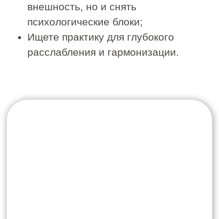
После курса:
уменьшаются брыли
сокращается глубина носогубных
складок
овал становится более чётким
кожа выглядит плотнее
После массажа