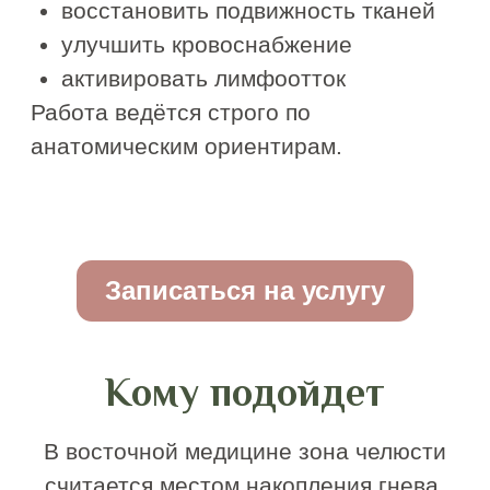
Разглаживает заломы и
морщины
Повышает эластичность и
тонус кожи
Увеличивает объём губ и
приподнимает уголки
Улучшает состояние кожи
1700 руб.
2300 руб.
Записаться на услугу
Как часто делать
буккальный массаж
Если мышцы находятся в выраженном
гипертонусе, рекомендуется курс: