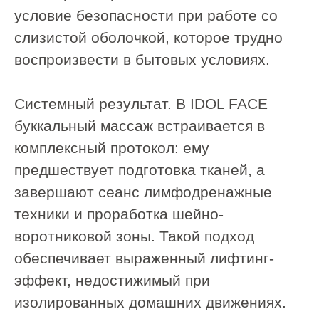
Кому подойдет
В восточной медицине зона челюсти
считается местом накопления гнева,
контроля и невысказанных слов.
Мышечные зажимы здесь — это
отражение внутреннего напряжения.
Буккальный массаж работает не
только с телом, но и с эмоциональным
состоянием.
Он подойдет вам, если:
Вы чувствуете, что постоянно
сдерживаете себя, «держите лицо»;
Есть привычка стискивать зубы в
стрессовых ситуациях;
Вы хотите не только улучшить
внешность, но и снять
психологические блоки;
Ищете практику для глубокого