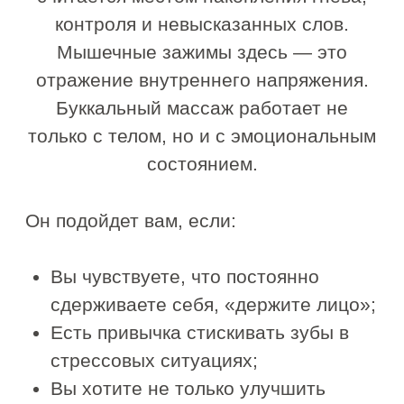
6–10 процедур
1–2 раза в неделю
Для поддержания — 1 раз в 3–4 недели.
Частота зависит от возраста, плотности
тканей и степени спазма.
Результат после курса
После первой процедуры:
лицо становится более
структурированным
уменьшается отёчность
расслабляется нижняя треть
уходит ощущение «тяжёлой
челюсти»