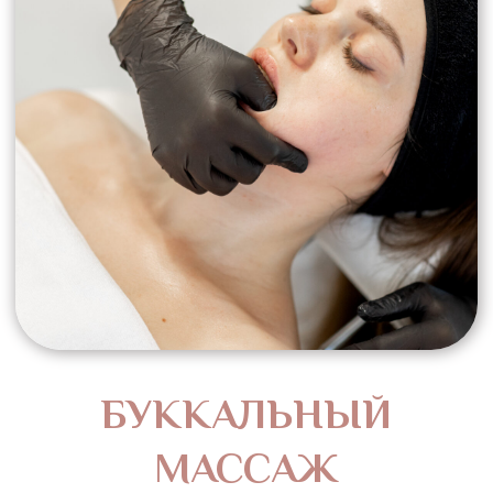
Абонементы для
регулярного ухода
Массаж лица, как и фитнес необходимо
посещать регулярно, чтобы увидеть
закрепление результата. В IDOL FACE
абонемент является именным.
Купить абонемент