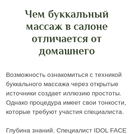
завершают сеанс лимфодренажные
техники и проработка шейно-
воротниковой зоны. Такой подход
обеспечивает выраженный лифтинг-
эффект, недостижимый при
изолированных домашних движениях.
Техника выполнения:
как проходит
процедура
Этап 1. Подготовка и лимфодренаж