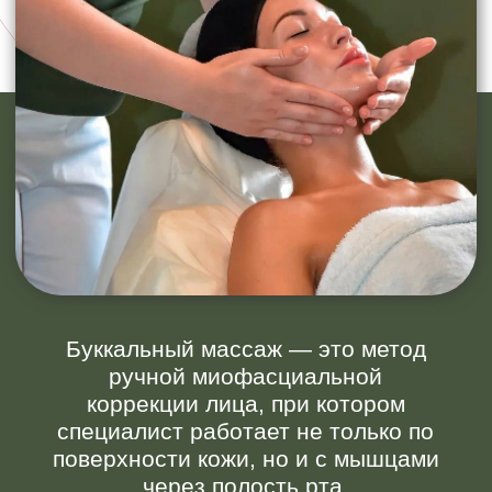
Буккальный массаж — это метод
ручной миофасциальной
коррекции лица, при котором
специалист работает не только по
поверхности кожи, но и с мышцами
через полость рта.
Термин происходит от латинского
bucca
— «щека». В анатомии
существует мышца
musculus
buccinator
— щёчная мышца,
которая участвует в
формировании нижней трети лица.
Именно с ней и связана основная
работа во время процедуры.
По сути, это не просто
косметический массаж, а техника
глубокой мышечной терапии,
адаптированная под эстетические