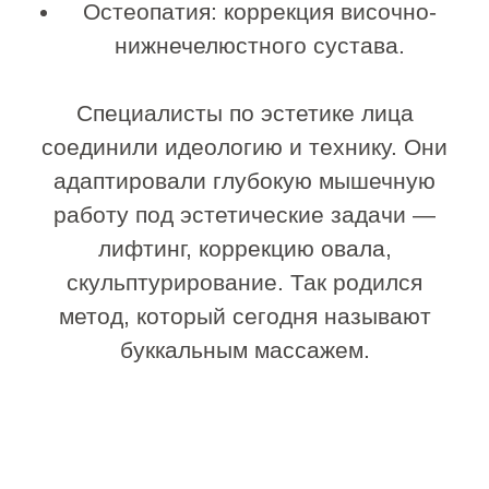
челюсти делают свое дело.
Жевательные мышцы входят в стадию
хронического гипертонуса. Они
укорачиваются, становятся жесткими.
Фасции, которые должны быть
эластичными, как резинка, теряют свои
свойства. Лимфа застаивается,
создавая отеки.
И вот результат:
Нижняя треть лица тяжелеет.
Появляются брыли.
Носогубные складки становятся
глубже.
Овал теряет четкость.
Косметические кремы и сыворотки
просто не могут проникнуть так глубоко.
Им не под силу расслабить мышцу или