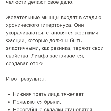
которые требуют участия специалиста.
Глубина знаний. Специалист IDOL FACE
работает, опираясь на системное
понимание анатомии лица:
расположение мышц, направление
фасциальных линий, зоны
расположения лимфатических узлов и
сосудистых пучков. Это позволяет ему
проводить сеанс с предсказуемым
результатом и исключать
нежелательные последствия.
Самостоятельное выполнение такой
базы не имеет.
Контроль интенсивности. В процессе
профессионального сеанса мастер
постоянно отслеживает реакцию тканей
и корректирует силу нажатия. Он знает,
когда необходимо усилить воздействие