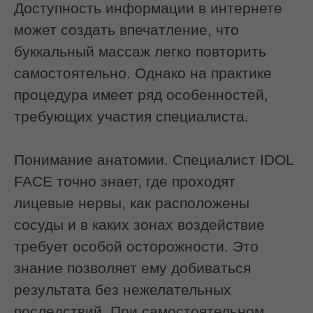
Техника выполнения:
как проходит
процедура
Этап 1. Подготовка и лимфодренаж
Работа начинается с шеи и зоны оттока
лимфы. Это снижает отёчность и
подготавливает ткани к глубокой
проработке.
Этап 2. Внешняя миофасциальная
работа
Специалист разминает жевательную
зону, скулы, подбородок.
Используются техники:
глубокого разминания
фасциального растяжения
точечного расслабления триггерных
зон