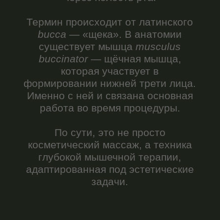
задачи.
Как появилась методика
Техника внутриротовой работы
десятилетиями жила в кабинетах
логопедов, стоматологов, остеопатов.
Они использовали её для вполне
конкретных задач: снять спазм,
расслабить мышцу, настроить сустав.
Это была функциональная работа.
Нужная, важная — но не более.
А потом пришла французский
специалист по лицевым тканям. И она
посмотрела на эти движения под
другим углом. Она поняла: если
приёмы так эффективно меняют тонус