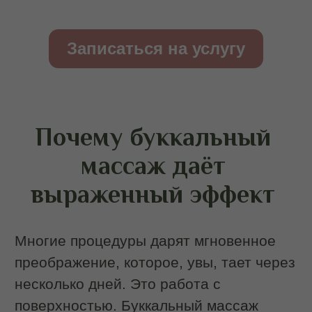
после курса они остаются более
эластичными и упругими.
Лимфатическая система, запущенная в
активный режим, продолжает работать
эффективнее.
Поэтому результат:
Накопительный — с каждым сеансом
изменения становятся глубже.
Стойкий — после курса лицо
сохраняет новое положение тканей
месяцами.
Поддерживающий — 1-2 процедуры
в месяц достаточно, чтобы
сохранить мышечный каркас в
тонусе.