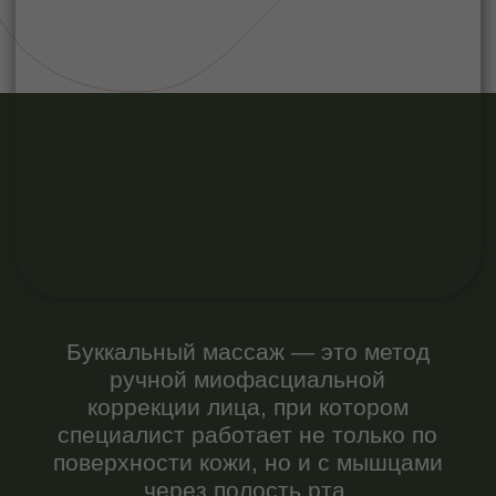
Буккальный массаж — это метод
ручной миофасциальной
коррекции лица, при котором
специалист работает не только по
поверхности кожи, но и с мышцами
через полость рта.
Термин происходит от латинского
bucca
— «щека». В анатомии
существует мышца
musculus
buccinator
— щёчная мышца,
которая участвует в
формировании нижней трети лица.
Именно с ней и связана основная
работа во время процедуры.
По сути, это не просто
косметический массаж, а техника
глубокой мышечной терапии,
адаптированная под эстетические