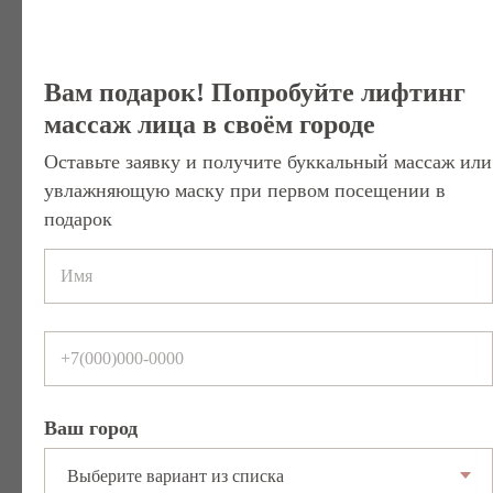
гипертонусе, рекомендуется курс:
6–10 процедур
1–2 раза в неделю
Вам подарок! Попробуйте лифтинг
Для поддержания — 1 раз в 3–4 недели.
массаж лица в своём городе
Частота зависит от возраста, плотности
Оставьте заявку и получите буккальный массаж или
тканей и степени спазма.
увлажняющую маску при первом посещении в
подарок
Результат после курса
После первой процедуры:
лицо становится более
структурированным
Ваш город
уменьшается отёчность
расслабляется нижняя треть