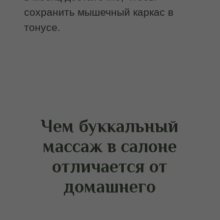
в стерильных перчатках, обработка рук
и зон контакта. При контакте со
слизистой оболочкой это базовое
требование безопасности, которое в
домашних условиях выполнить
затруднительно.
Комплексность. В салоне буккальный
массаж всегда дополняется
лимфодренажными техниками и
проработкой шеи. Такая интеграция
обеспечивает выраженный лифтинг,
тогда как изолированные домашние
движения обычно не способны
повлиять на общий тонус лица.