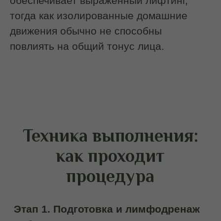
одутловатым, а черты — стертыми;
Чувствуете напряжение в челюсти и
висках после рабочего дня;
Хотите вернуть свежий вид без
«лица уставшего офисного
работника».
Это лучший способ перезагрузить
лицо после трудового дня.