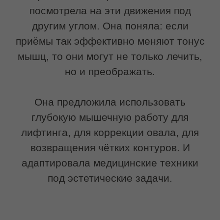
выраженный эффект
Многие процедуры дарят мгновенное
преображение, которое, увы, тает через
несколько дней. Это работа с
поверхностью. Буккальный массаж
работает на другом уровне — с
мышечной памятью и соединительной
тканью.
Когда мы снимаем гипертонус
жевательных мышц, мы не просто
расслабляем их на час. Мы возвращаем
мышечным волокнам их естественную
длину, которая была потеряна из-за
хронического спазма. Мышца
«запоминает» это новое,
физиологичное положение.
Фасции, которые мы расправляем,
требуют времени на перестройку, но