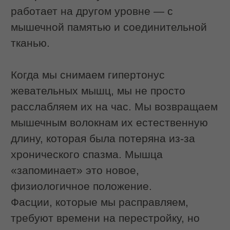
Чем буккальный
массаж в салоне
отличается от
домашнего
Доступность информации в интернете
может создать впечатление, что
буккальный массаж легко повторить
самостоятельно. Однако на практике
процедура имеет ряд особенностей,
требующих участия специалиста.
Понимание анатомии. Специалист IDOL
FACE точно знает, где проходят
лицевые нервы, как расположены
сосуды и в каких зонах воздействие
требует особой осторожности. Это