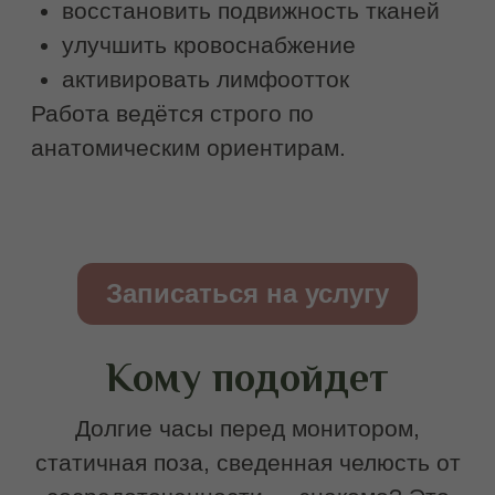
Снимает глубокое напряжение и
спазмы мышц
Разглаживает заломы и
морщины
Повышает эластичность и
тонус кожи
Увеличивает объём губ и
приподнимает уголки
Улучшает состояние кожи
1900 руб.
2500 руб.
Записаться на услугу
Как часто делать
буккальный массаж
Если мышцы находятся в выраженном