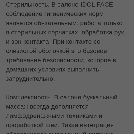
Записаться на услугу
Кому подойдет
Долгие часы перед монитором,
статичная поза, сведенная челюсть от
сосредоточенности — знакомо? Это
приводит к нарушению оттока лимфы,
зажимам в воротниковой зоне и, как
следствие, к отечному и уставшему
лицу.
Буккальный массаж идеально
подходит, если:
Вы проводите за компьютером 6+
часов в день;
К вечеру лицо выглядит