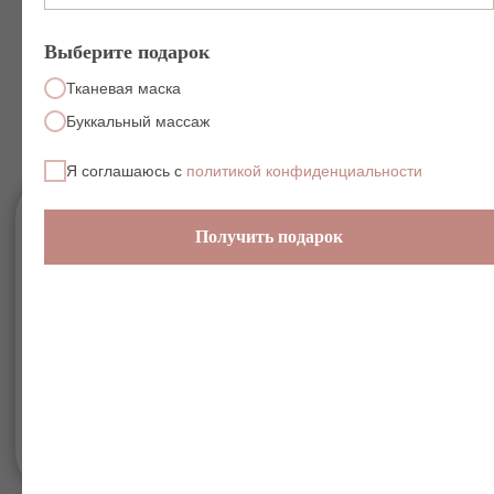
уходит ощущение «тяжёлой
челюсти»
Выберите подарок
После курса:
Тканевая маска
уменьшаются брыли
Буккальный массаж
сокращается глубина носогубных
складок
Я соглашаюсь с
политикой конфиденциальности
овал становится более чётким
кожа выглядит плотнее
Получить подарок
После массажа