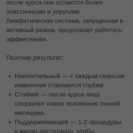
знание позволяет ему добиваться
результата без нежелательных
последствий. При самостоятельном
выполнении такие ориентиры
отсутствуют.
Контроль усилий. Мастер обладает
развитой тактильной
чувствительностью и умеет
регулировать давление в зависимости
от отклика тканей. Он чувствует, когда
глубина проработки достаточна, и не
переходит грань, за которой
начинается травматизация. Дома
объективно оценить этот параметр
сложно.
Стерильность. В салоне IDOL FACE
соблюдение гигиенических норм
является обязательным: работа только