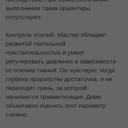
Этап 3. Интероральная проработка
Мастер надевает стерильные перчатки
и аккуратно вводит пальцы в полость
рта.
Мышца фиксируется с двух сторон —
изнутри и снаружи.
Происходит мягкое растяжение,
расслабление и возвращение мышце
её физиологической длины.
Это позволяет:
снять глубокий спазм
восстановить подвижность тканей
улучшить кровоснабжение
активировать лимфоотток
Работа ведётся строго по
анатомическим ориентирам.