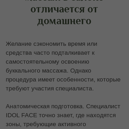
Техника выполнения:
как проходит
процедура
Этап 1. Подготовка и лимфодренаж
Работа начинается с шеи и зоны оттока
лимфы. Это снижает отёчность и
подготавливает ткани к глубокой
проработке.
Этап 2. Внешняя миофасциальная
работа