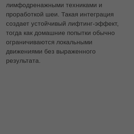
Мы проводим предварительную
консультацию и не начинаем работу,
если у вас:
Острые воспалительные процессы
на лице (акне в активной стадии,
герпес);
Онкологические заболевания;
Нарушения свертываемости крови;
Недавние операции на лице или
травмы;
Выраженный купероз (по
показаниям работаем бережно).