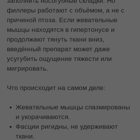
Чем буккальный
массаж в салоне
отличается от
домашнего
Желание сэкономить время или
средства часто подталкивает к
самостоятельному освоению
буккального массажа. Однако
процедура имеет особенности, которые
требуют участия специалиста.