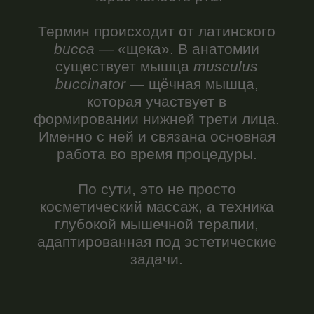
задачи.
Как появилась методика
Буккальный массаж в его современном
эстетическом виде популяризирован
французским экспертом, выступающим
за сохранение лица через мышечную
работу, а не через инъекции.
Однако внутриротовые техники,
составляющие основу метода, не были
изобретены в косметологии.
Их источниками являются:
логопедическая практика (снятие
гипертонуса артикуляционных