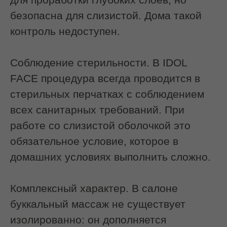
Это позволяет:
снять глубокий спазм
восстановить подвижность тканей
улучшить кровоснабжение
активировать лимфоотток
Работа ведётся строго по
анатомическим ориентирам.
Записаться на услугу
Кому подойдет
Буккальный массаж — мощная
процедура с глубоким воздействием.
Чтобы получить максимум пользы без
рисков, важно учитывать
противопоказания.