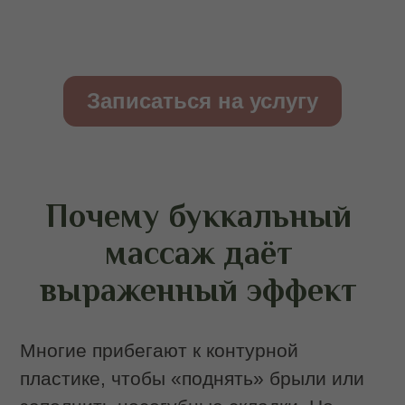
Лимфа застаивается, усиливая отёк.
Буккальный массаж решает эти задачи:
Снимает гипертонус мышц, устраняя
вектор натяжения вниз.
Восстанавливает эластичность
фасций, возвращая естественную
поддержку.
Улучшает лимфоток, убирая отёки.
В результате лицо подтягивается
естественно, без добавления
инородных материалов. Более того,
буккальный массаж часто
рекомендуется до инъекций, чтобы
создать правильный мышечный фон, и
после — чтобы филлеры ложились в
ткани с хорошим кровоснабжением.