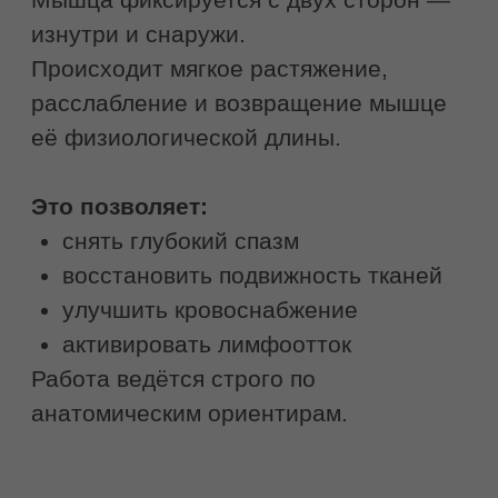
БУККАЛЬНЫЙ
МАССАЖ
Антивозрастная процедура
для борьбы с морщинами с
мгновенным эффектом
Снимает глубокое напряжение и
спазмы мышц
Разглаживает заломы и
морщины
Повышает эластичность и
тонус кожи
Увеличивает объём губ и
приподнимает уголки
Улучшает состояние кожи
3000 руб.
4200 руб.
Записаться на услугу