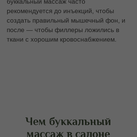
Соблюдение стерильности. В IDOL
FACE процедура всегда проводится в
стерильных перчатках с соблюдением
всех санитарных требований. При
работе со слизистой оболочкой это
обязательное условие, которое в
домашних условиях выполнить сложно.
Комплексный характер. В салоне
буккальный массаж не существует
изолированно: он дополняется
лимфодренажными техниками и
проработкой шеи. Такая интеграция
создает устойчивый лифтинг-эффект,
тогда как домашние попытки обычно
ограничиваются локальными
движениями без выраженного
результата.