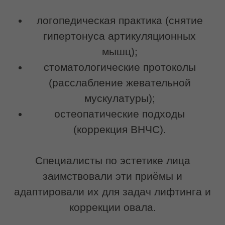
массаж даёт
выраженный эффект
Многие прибегают к контурной
пластике, чтобы «поднять» брыли или
заполнить носогубные складки. Но
филлеры работают с объёмом, а не с
причиной птоза. Если жевательные
мышцы находятся в гипертонусе и
продолжают тянуть ткани вниз,
введённый препарат может даже
усугубить ощущение тяжести или
мигрировать.
Что происходит на самом деле:
Жевательные мышцы спазмированы
и укорачиваются.
Фасции ригидны, не удерживают
ткани.