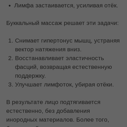
Анатомическая подготовка. Специалист
IDOL FACE точно знает, где находятся
зоны, требующие активного
воздействия, а где расположены
структуры, нуждающиеся в
максимальной деликатности. Это
знание позволяет проводить процедуру
эффективно и безопасно. При
самостоятельном выполнении такие
ориентиры отсутствуют.
Контроль интенсивности. Мастер
обладает развитой тактильной
чувствительностью, позволяющей ему
чувствовать отклик тканей и
корректировать давление в процессе.
Он находит ту силу, которая достаточна
для проработки глубоких слоев, но
безопасна для слизистой. Дома такой
контроль недоступен.