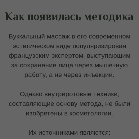
мышц);
стоматологические протоколы
(расслабление жевательной
мускулатуры);
остеопатические подходы
(коррекция ВНЧС).
Специалисты по эстетике лица
заимствовали эти приёмы и
адаптировали их для задач лифтинга и
коррекции овала.
Записаться на услугу
Почему буккальный