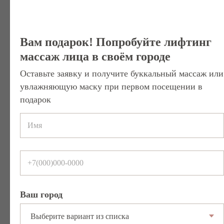
Как часто делать
Вам подарок! Попробуйте лифтинг
буккальный массаж
массаж лица в своём городе
Оставьте заявку и получите буккальный массаж или
Если мышцы находятся в выраженном
увлажняющую маску при первом посещении в
гипертонусе, рекомендуется курс:
6–10 процедур
подарок
1–2 раза в неделю
Для поддержания — 1 раз в 3–4 недели.
Частота зависит от возраста, плотности
тканей и степени спазма.
Ваш город