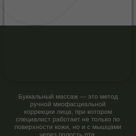
Буккальный массаж — это метод
ручной миофасциальной
коррекции лица, при котором
специалист работает не только по
поверхности кожи, но и с мышцами
через полость рта.
Термин происходит от латинского
bucca
— «щека». В анатомии
существует мышца
musculus
buccinator
— щёчная мышца,
которая участвует в
формировании нижней трети лица.
Именно с ней и связана основная
работа во время процедуры.
По сути, это не просто
косметический массаж, а техника
глубокой мышечной терапии,
адаптированная под эстетические