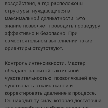
Специалист разминает жевательную
зону, скулы, подбородок.
Используются техники:
глубокого разминания
фасциального растяжения
точечного расслабления триггерных
зон
Этап 3. Интероральная проработка
Мастер надевает стерильные перчатки
и аккуратно вводит пальцы в полость
рта.
Мышца фиксируется с двух сторон —
изнутри и снаружи.
Происходит мягкое растяжение,
расслабление и возвращение мышце
её физиологической длины.