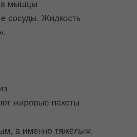
гда мышцы
ие сосуды. Жидкость
».
из
ают жировые пакеты
ным, а именно тяжёлым,