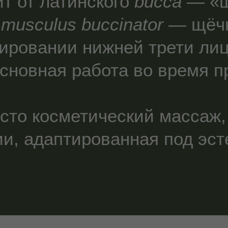
т от латинского
bucca
— «щ
а
musculus buccinator
— щёчн
ировании нижней трети лиц
основная работа во время п
осто косметический массаж,
и, адаптированная под эсте