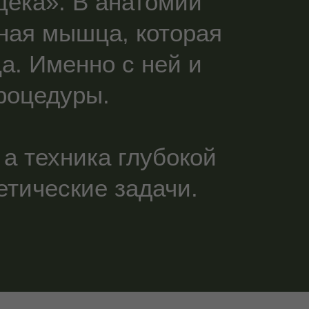
ека». В анатомии
ая мышца, которая
а. Именно с ней и
роцедуры.
 а техника глубокой
тические задачи.