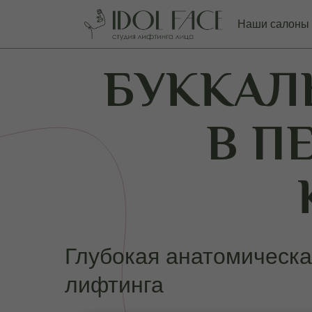
Наши салоны
БУККАЛ
В П
Глубокая анатомическа
лифтинга