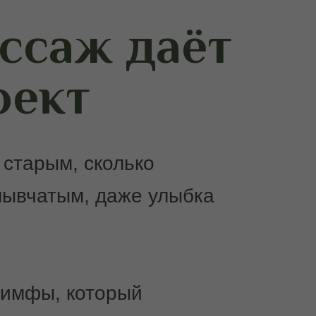
ссаж даёт
фект
 старым, сколько
лывчатым, даже улыбка
 лимфы, который