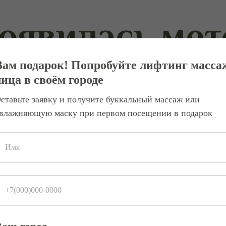
оявилась мет
Вам подарок! Попробуйте лифтинг масса
лица в своём городе
ного массажа связана с именем ф
ставьте заявку и получите буккальный массаж или
а на идее, что архитектура лица 
влажняющую маску при первом посещении в подарок
не через инъекционное вмешатель
ается на приёмы, ранее использ
ормализации тонуса артикуляцио