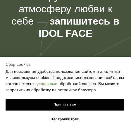
Сбор cookies
Сбор cookies
Для повышения удобства пользования сайтом и аналитики
Для повышения удобства пользования сайтом и аналитики
мы используем cookies. Продолжая использование сайта, вы
мы используем cookies. Продолжая использование сайта, вы
соглашаетесь с
соглашаетесь с
условиями
условиями
обработкой cookies. Вы можете
обработкой cookies. Вы можете
запретить их обработку в настройках браузера.
запретить их обработку в настройках браузера.
Принять все
Принять все
Хочу свой
салон
IDOL FACE
Настройки куки
Настройки куки