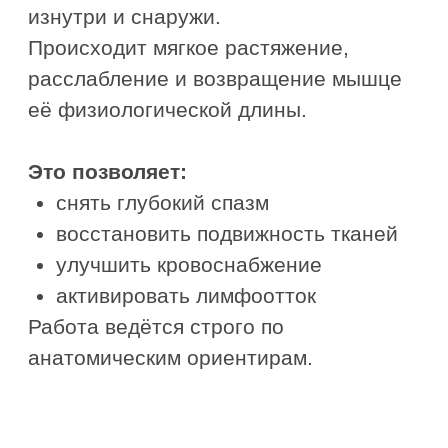
БУККАЛЬНЫЙ
МАССАЖ
Антивозрастная процедура
для борьбы с морщинами с
мгновенным эффектом
Снимает глубокое напряжение и
спазмы мышц
Разглаживает заломы и
морщины
Повышает эластичность и
тонус кожи