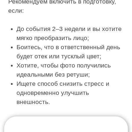
тканей и степени спазма.
Результат после курса
После первой процедуры:
лицо становится более
структурированным
уменьшается отёчность
расслабляется нижняя треть
уходит ощущение «тяжёлой
челюсти»
После курса:
уменьшаются брыли
сокращается глубина носогубных