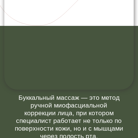
Буккальный массаж — это метод
ручной миофасциальной
коррекции лица, при котором
специалист работает не только по
поверхности кожи, но и с мышцами
через полость рта.
Термин происходит от латинского
bucca
— «щека». В анатомии
существует мышца
musculus
buccinator
— щёчная мышца,
которая участвует в
формировании нижней трети лица.
Именно с ней и связана основная
работа во время процедуры.
По сути, это не просто
косметический массаж, а техника
глубокой мышечной терапии,
адаптированная под эстетические