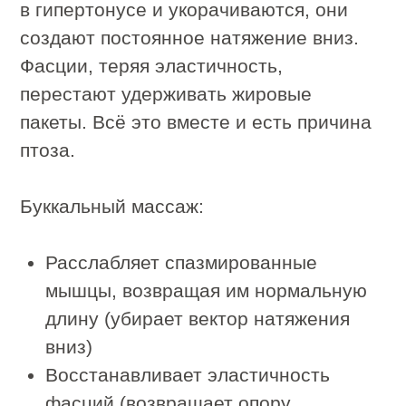
отличается от
домашнего
Видеоинструкции дают понимание
траекторий. Но траектории — это
только внешняя сторона.
В IDOL FACE мастер начинает с того,
что оценивает состояние тканей:
насколько подвижны мышцы, есть ли
асимметрия, где скрываются зажимы.
Это первичная диагностика, которая
задает направление всему сеансу.
Дома вы пропускаете этот этап,
начиная сразу с движений, которые
могут оказаться неуместными именно
для вашего лица.
Давление в профессиональных руках