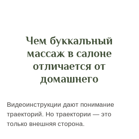
последовательность: сначала
создаются условия для оттока, затем
прорабатываются глубокие мышцы,
потом результат фиксируется. Это не
набор приемов, а логика, в которой
каждый шаг усиливает предыдущий.
Дома эта логика теряется.
Техника выполнения:
как проходит
процедура
Этап 1. Подготовка и лимфодренаж
Работа начинается с шеи и зоны оттока
лимфы. Это снижает отёчность и