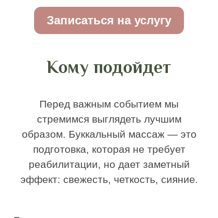
Увеличивает объём губ и
приподнимает уголки
Улучшает состояние кожи
2200 руб.
2900 руб.
Записаться на услугу
Как часто делать
буккальный массаж
Если мышцы находятся в выраженном
гипертонусе, рекомендуется курс:
6–10 процедур
1–2 раза в неделю
Для поддержания — 1 раз в 3–4 недели.
Частота зависит от возраста, плотности