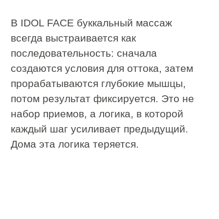
Перед важным событием мы
стремимся выглядеть лучшим
образом. Буккальный массаж — это
подготовка, которая не требует
реабилитации, но дает заметный
эффект: свежесть, четкость, сияние.
Рекомендуем включить в подготовку,
если:
До события 2–3 недели и вы хотите
мягко преобразить лицо;
Боитесь, что в ответственный день
будет отек или тусклый цвет;
Хотите, чтобы фото получились
идеальными без ретуши;
Ищете способ снизить стресс и
одновременно улучшить
внешность.