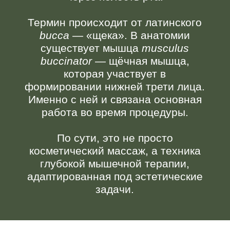
задачи.
Как появилась методика
Современный буккальный массаж
представляет собой адаптацию
внутриротовых техник, изначально
применявшихся в логопедии,
стоматологии и остеопатии.
Эстетическую концепцию метода
сформулировала французский
эксперт, выступающая за сохранение
лица через мышечную работу, а не
через инъекции.
Адаптация заключалась в переносе
фокуса с функциональных задач на
эстетические: лифтинг и коррекцию