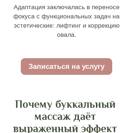
Как? Он воздействует на те же
структуры — жевательные мышцы и
фасции — но естественным,
механическим путём.
Когда жевательные мышцы находятся
в гипертонусе и укорачиваются, они
создают постоянное натяжение вниз.
Фасции, теряя эластичность,
перестают удерживать жировые
пакеты. Всё это вместе и есть причина
птоза.
Буккальный массаж:
Расслабляет спазмированные
мышцы, возвращая им нормальную
длину (убирает вектор натяжения
вниз)
Восстанавливает эластичность
фасций (возвращает опору