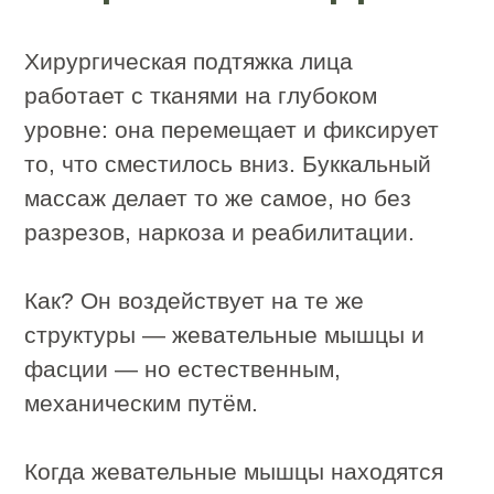
жировым пакетам)
Запускает лимфоток (убирает отёки,
облегчает ткани)
В результате ткани возвращаются в
физиологичное положение. Лицо
подтягивается естественно, без
инъекций и операций. Это не замена
хирургии в запущенных случаях, но
для профилактики и коррекции
умеренных возрастных изменений —
метод выбора.
Чем буккальный
массаж в салоне