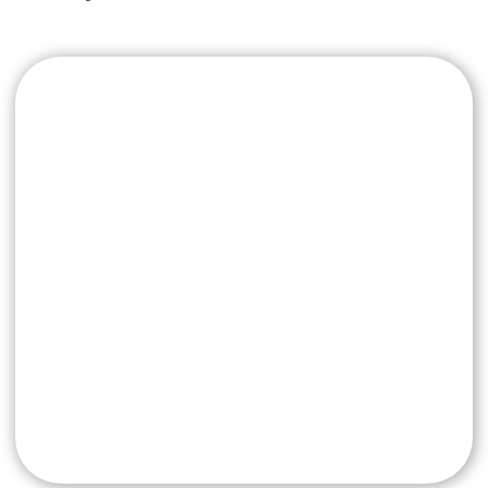
Вы можете купить
абонементы
и сертификаты
для себя
или в подарок
Абонементы для
регулярного ухода