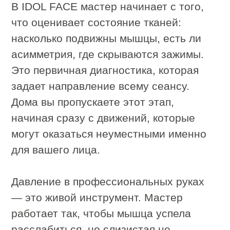
подготавливает ткани к глубокой
проработке.
Этап 2. Внешняя миофасциальная
работа
Специалист разминает жевательную
зону, скулы, подбородок.
Используются техники:
глубокого разминания
фасциального растяжения
точечного расслабления триггерных
зон
Этап 3. Интероральная проработка
Мастер надевает стерильные перчатки
и аккуратно вводит пальцы в полость
рта.
Мышца фиксируется с двух сторон —