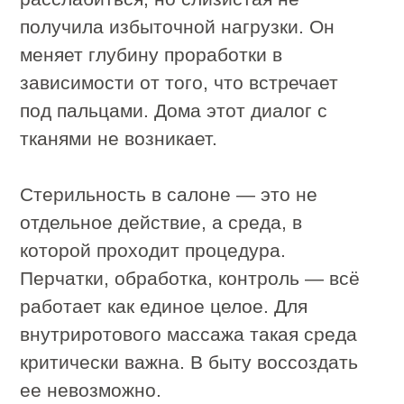
изнутри и снаружи.
Происходит мягкое растяжение,
расслабление и возвращение мышце
её физиологической длины.
Это позволяет:
снять глубокий спазм
восстановить подвижность тканей
улучшить кровоснабжение
активировать лимфоотток
Работа ведётся строго по
анатомическим ориентирам.
Записаться на услугу
Кому подойдет