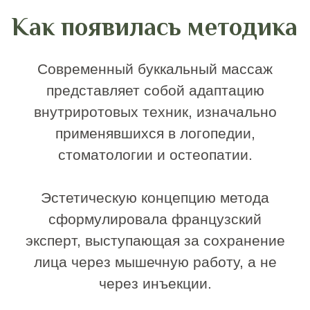
овала.
Записаться на услугу
Почему буккальный
массаж даёт
выраженный эффект
Хирургическая подтяжка лица
работает с тканями на глубоком
уровне: она перемещает и фиксирует
то, что сместилось вниз. Буккальный
массаж делает то же самое, но без
разрезов, наркоза и реабилитации.