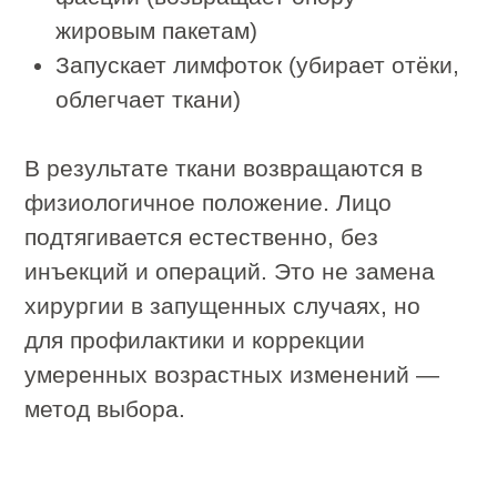
— это живой инструмент. Мастер
работает так, чтобы мышца успела
расслабиться, но слизистая не
получила избыточной нагрузки. Он
меняет глубину проработки в
зависимости от того, что встречает
под пальцами. Дома этот диалог с
тканями не возникает.
Стерильность в салоне — это не
отдельное действие, а среда, в
которой проходит процедура.
Перчатки, обработка, контроль — всё
работает как единое целое. Для
внутриротового массажа такая среда
критически важна. В быту воссоздать
ее невозможно.
В IDOL FACE буккальный массаж
всегда выстраивается как