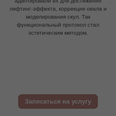
(гипертонус уходит)
Удлиняет мышечные волокна
Возвращает эластичность фасциям
Разгоняет лимфу
Результат: уходят брыли, носогубки
сглаживаются, овал становится четким.
Лицо выглядит отдохнувшим и молодым
без операций.
Чем буккальный
массаж в салоне
отличается от
домашнего