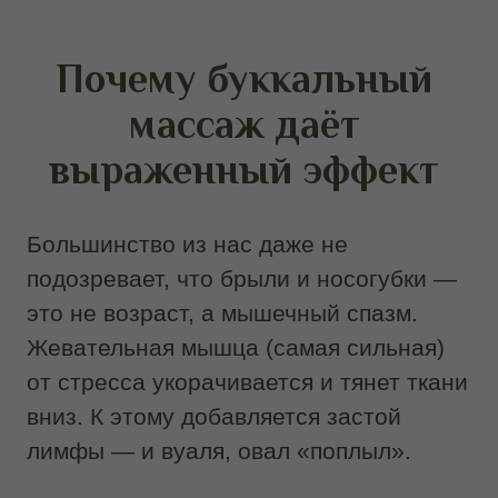
Интернет предлагает множество схем и
видео, демонстрирующих технику
буккального массажа. Но копирование
движений без понимания их
анатомического обоснования редко
приводит к желаемому результату.
Анатомическая основа. В основе
профессионального буккального
массажа лежит знание топографии
лицевых мышц, фасций, сосудистых и
нервных структур. Специалист IDOL
FACE использует это знание, чтобы
адресно прорабатывать проблемные
зоны, не затрагивая участки, где
воздействие может вызвать отеки или
воспаления. Самостоятельное
выполнение лишено этой опоры.