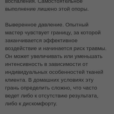
фасциального растяжения
точечного расслабления триггерных
зон
Этап 3. Интероральная проработка
Мастер надевает стерильные перчатки
и аккуратно вводит пальцы в полость
рта.
Мышца фиксируется с двух сторон —
изнутри и снаружи.
Происходит мягкое растяжение,
расслабление и возвращение мышце
её физиологической длины.
Это позволяет:
снять глубокий спазм
восстановить подвижность тканей
улучшить кровоснабжение
активировать лимфоотток
Работа ведётся строго по