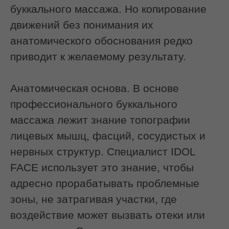
Техника выполнения:
как проходит
процедура
Этап 1. Подготовка и лимфодренаж
Работа начинается с шеи и зоны оттока
лимфы. Это снижает отёчность и
подготавливает ткани к глубокой
проработке.
Этап 2. Внешняя миофасциальная
работа
Специалист разминает жевательную
зону, скулы, подбородок.
Используются техники:
глубокого разминания