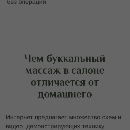
Интеграция методик. В салоне
буккальный массаж является частью
более широкого протокола,
включающего лимфодренажные
техники и проработку шеи. Такое
сочетание создает синергетический
эффект, делая результат заметным и
устойчивым. Домашние попытки обычно
ограничиваются изолированными
движениями, не способными повлиять
на общий тонус лица.