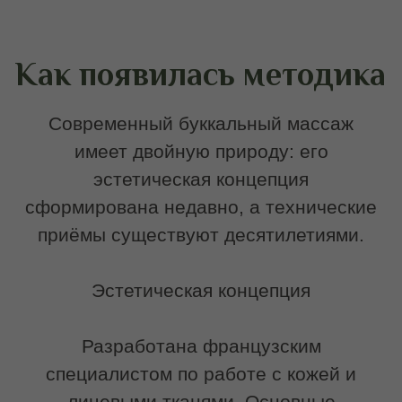
отказ от агрессивных инъекционных
методов;
сохранение архитектуры лица
через работу с мышцами;
естественное старение как норма.
Технические истоки
Внутриротовые манипуляции,
лежащие в основе метода, возникли в:
Логопедии — для коррекции тонуса
артикуляционных мышц и
устранения спазмов речевого
аппарата.
Стоматологии — для
миорелаксации жевательной
мускулатуры.
Остеопатии — для восстановления
функции височно-нижнечелюстного
сустава.