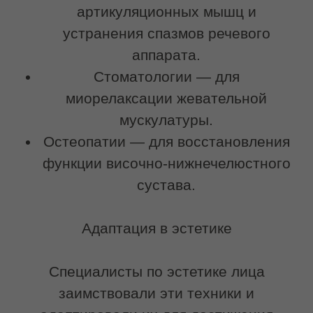
Почему буккальный
массаж даёт
выраженный эффект
Большинство из нас даже не
подозревает, что брыли и носогубки —
это не возраст, а мышечный спазм.
Жевательная мышца (самая сильная)
от стресса укорачивается и тянет ткани
вниз. К этому добавляется застой
лимфы — и вуаля, овал «поплыл».
Косметические процедуры борются с
кожей, а нужно — с мышцами.
Буккальный массаж проникает глубоко
и:
Расслабляет жевательные мышцы