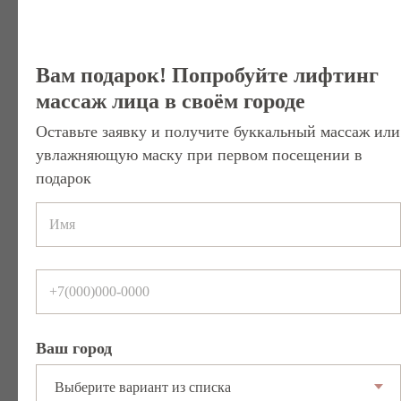
Снимает глубокое напряжение и
спазмы мышц
Разглаживает заломы и
Вам подарок! Попробуйте лифтинг
морщины
массаж лица в своём городе
Повышает эластичность и
тонус кожи
Оставьте заявку и получите буккальный массаж или
Увеличивает объём губ и
увлажняющую маску при первом посещении в
приподнимает уголки
подарок
Улучшает состояние кожи
2300 руб.
3100 руб.
Записаться на услугу
Как часто делать
Ваш город
буккальный массаж