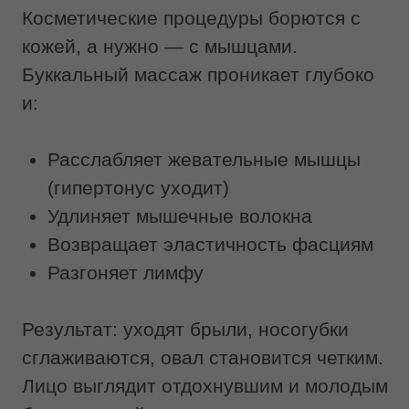
Выверенное давление. Опытный
мастер чувствует границу, за которой
заканчивается эффективное
воздействие и начинается риск травмы.
Он может увеличивать или уменьшать
интенсивность в зависимости от
индивидуальных особенностей тканей
клиента. В домашних условиях эту
грань определить сложно, что часто
ведет либо к отсутствию результата,
либо к дискомфорту.
Стерильность. Работа со слизистой
оболочкой требует соблюдения
медицинских норм чистоты. В IDOL
FACE процедура всегда проводится в
стерильных перчатках с
использованием антисептических
средств. В домашних условиях
обеспечить такой уровень гигиены
затруднительно.