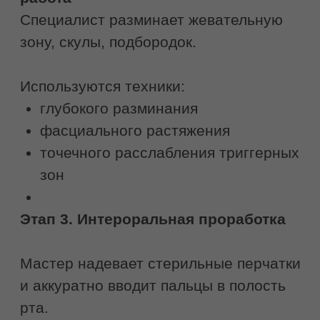
БУККАЛЬНЫЙ
МАССАЖ
Антивозрастная процедура
для борьбы с морщинами с
мгновенным эффектом