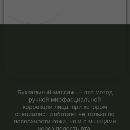
Буккальный массаж — это метод
ручной миофасциальной
коррекции лица, при котором
специалист работает не только по
поверхности кожи, но и с мышцами
через полость рта.
Термин происходит от латинского
bucca
— «щека». В анатомии
существует мышца
musculus
buccinator
— щёчная мышца,
которая участвует в
формировании нижней трети лица.
Именно с ней и связана основная
работа во время процедуры.
По сути, это не просто
косметический массаж, а техника
глубокой мышечной терапии,
адаптированная под эстетические