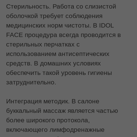
анатомическим ориентирам.
Записаться на услугу
Кому подойдет
Хочется выглядеть идеально, но
инъекции делать страшно, а времени
на долгий уход мало. Буккальный
массаж — идеальный экспресс-метод.
Курс из 3-5 процедур позволяет:
Быстро убрать отечность,
«осушить» лицо;
Сделать черты более четкими и