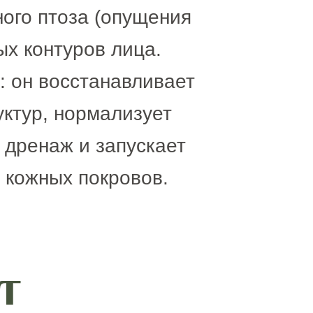
ного птоза (опущения
х контуров лица.
: он восстанавливает
ктур, нормализует
 дренаж и запускает
 кожных покровов.
т