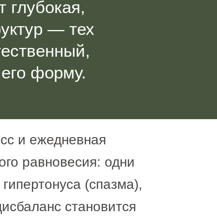
т глубокая,
уктур — тех
тественный,
 его форму.
есс и ежедневная
го равновесия: одни
гипертонуса (спазма),
 дисбаланс становится