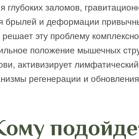
я глубоких заломов, гравитацион
ия брылей и деформации привычны
решает эту проблему комплексно
ильное положение мышечных стру
ви, активизирует лимфатический
низмы регенерации и обновления
Кому подойде