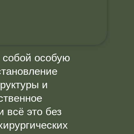
 собой особую
становление
труктуры и
ественное
 всё это без
хирургических