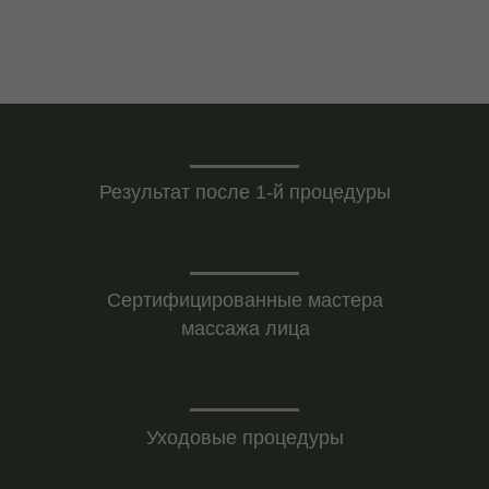
Записаться на услугу
После скульптурного
Результат после 1-й процедуры
массажа
Сертифицированные мастера
массажа лица
Уходовые процедуры