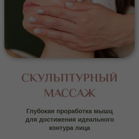
В чем отличие
скульптурного массажа
лица
В чем главный враг молодости лица?
Гравитация. Именно она неумолимо
тянет ткани вниз, и классический массаж
с этой силой бороться не в силах — его
влияние слишком поверхностно.
Скульптурный массаж лица бросает
гравитации вызов, работая на уровне
мышечно-фасциального каркаса — той
внутренней упругой сети, которая
призвана удерживать лицо от сползания.
Скульптурный лифтинг адресно
воздействует на мышцы-антагонисты
гравитации. Возвращая им силу и