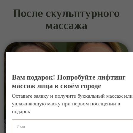
подтяжке, он учит работать с лицом как с
целостной системой, возвращая ему
способность сопротивляться времени и
гравитации, сохраняя при этом живую,
естественную мимику.
Вам подарок! Попробуйте лифтинг
Запишитесь на
массаж лица в своём городе
скульптурный массаж
Оставьте заявку и получите буккальный массаж или
лица в вашем городе
увлажняющую маску при первом посещении в
подарок
Салоны IDOL FACE представлены в
разных городах. Вы можете выбрать
ближайшую студию и пройти курс