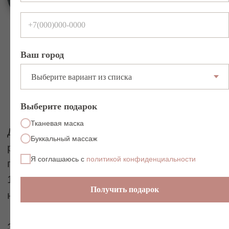
скульптурного массажа лица рядом с
домом.
Ваш город
Записаться на услугу
Выберите подарок
Тканевая маска
Буккальный массаж
Вы можете купить
Я соглашаюсь с
политикой конфиденциальности
абонементы
и сертификаты
для себя
или в подарок
Получить подарок