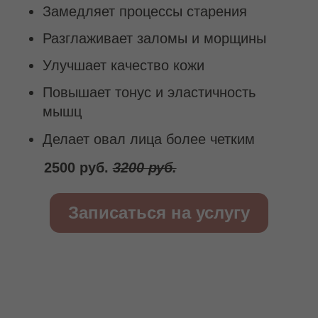
эластичность, мы получаем
естественный anti-age эффект: овал
перестает быть расплывчатым,
подбородок обретает четкость, а
назревающие брыли словно
растворяются. И все это — без
хирургических нитей и уколов.
В этом противостоянии притяжению
земли особенно ценен скульптурно-
буккальный массаж. Его глубокая
проработка через щечную область
достигает самых «упрямых» мышц,
которые годами копили стресс и тянули
лицо вниз. Освобождая их, мы даем
тканям мощный лифтинг-импульс в
средней и нижней трети лица.
Французский скульптурный массаж стал
первоосновой этого метода.
Разработанный как структурная замена