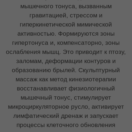
Кому подойдет
Скульптурный массаж лица подходит
тем, кто хочет сохранить
естественную красоту и поддерживать
четкость контуров без инвазивных
методик.
Процедура будет актуальна,
если вы замечаете:
снижение тонуса и упругости кожи;
«плывущий» овал лица;
брыли и второй подбородок;
мимические морщины и заломы;
выраженные носогубные складки;
отечность;
тусклый цвет лица;