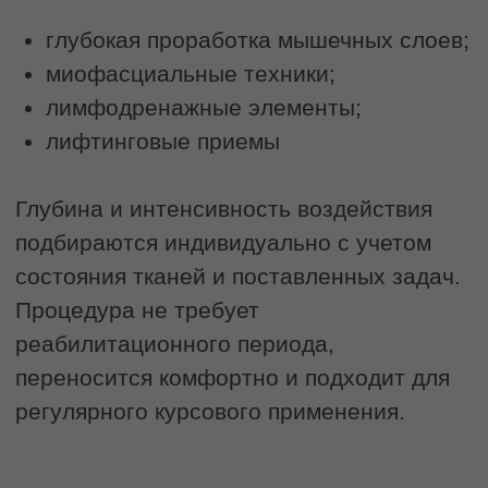
СКУЛЬПТУРНЫЙ
МАССАЖ
Глубокая проработка мышц
для достижения идеального
контура лица
Замедляет процессы старения
Разглаживает заломы и морщины
Улучшает качество кожи
Повышает тонус и эластичность
мышц
Делает овал лица более четким
2500 руб.
3200 руб.