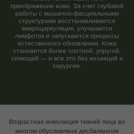
Возрастная инволюция тканей лица во
многом обусловлена дисбалансом
мышечного тонуса, вызванным
гравитацией, стрессом и
гиперкинетической мимической
активностью. Формируются зоны
гипертонуса и, компенсаторно, зоны
ослабления мышц. Это приводит к птозу,
заломам, деформации контуров и
образованию брылей. Скульптурный
массаж как метод кинезиотерапии
восстанавливает физиологичный
мышечный тонус, стимулирует
микроциркуляторное русло, активирует
лимфатический дренаж и запускает
процессы клеточного обновления
дермы.