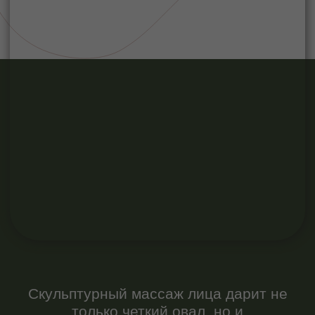
Скульптурный массаж лица дарит не
только четкий овал, но и
преображение кожи. За счет глубокой
работы с мышечно-фасциальными
структурами восстанавливается
микроциркуляция, улучшается
лимфоток и запускаются процессы
естественного обновления. Кожа
становится более плотной, упругой,
сияющей — и все это без инъекций и
хирургии.