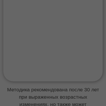
Глубина и интенсивность воздействия
подбираются индивидуально с учетом
состояния тканей и поставленных задач.
Процедура не требует
реабилитационного периода,
переносится комфортно и подходит для
регулярного курсового применения.