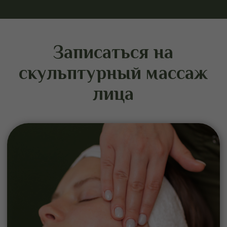
Рекомендуемый курс
массажа
Для достижения выраженного
результата рекомендуется пройти курс
процедур. В среднем он составляет 8–
12 сеансов с частотой 1–2 раза в
неделю.
Эффект носит накопительный характер.
Поддерживающие процедуры
позволяют сохранить четкость овала,
упругость кожи и общий тонус лица на
длительный срок.