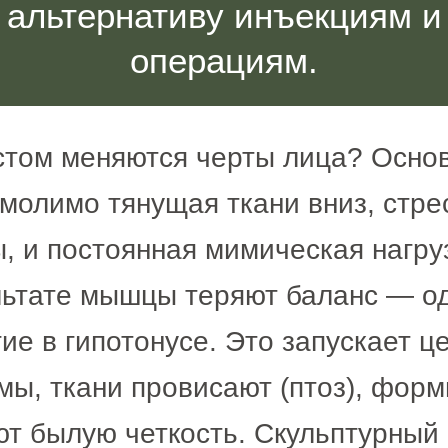
 альтернативу инъекциям и
операциям.
стом меняются черты лица? Основ
умолимо тянущая ткани вниз, стр
 и постоянная мимическая нагру
льтате мышцы теряют баланс — о
гие в гипотонусе. Это запускает ц
мы, ткани провисают (птоз), форм
ют былую четкость. Скульптурный