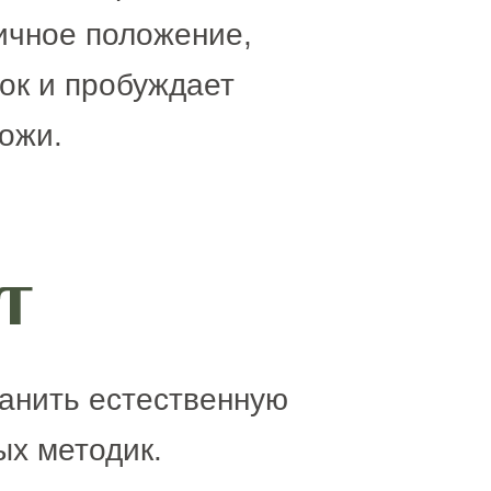
ичное положение,
ок и пробуждает
ожи.
т
ранить естественную
ых методик.