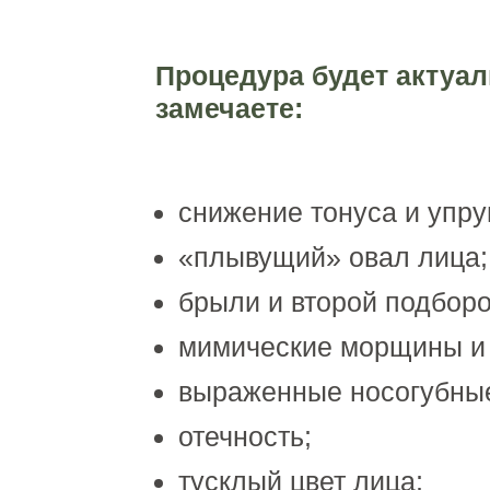
Процедура будет актуал
замечаете:
снижение тонуса и упру
«плывущий» овал лица;
брыли и второй подборо
мимические морщины и
выраженные носогубные
отечность;
тусклый цвет лица;