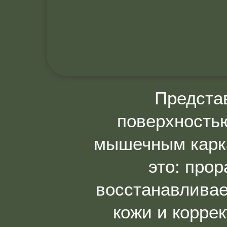
Представ
поверхностью
мышечным карка
это: про
восстанавливае
кожи и корре