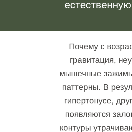
естественную
Почему с возра
гравитация, не
мышечные зажимы,
паттерны. В резу
гипертонусе, дру
появляются зало
контуры утрачива