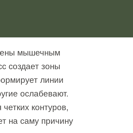
влены мышечным
сс создает зоны
формирует линии
ругие ослабевают.
 четких контуров,
ет на саму причину