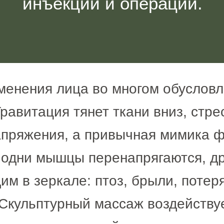
инъекций и операций.
менения лица во многом обусло
равитация тянет ткани вниз, стре
апряжения, а привычная мимика 
е одни мышцы перенапрягаются, д
им в зеркале: птоз, брыли, потеря
 Скульптурный массаж воздейству