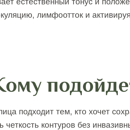
ает естественный тонус и полож
куляцию, лимфоотток и активируя
Кому подойде
ица подходит тем, кто хочет сох
ь четкость контуров без инвазивн