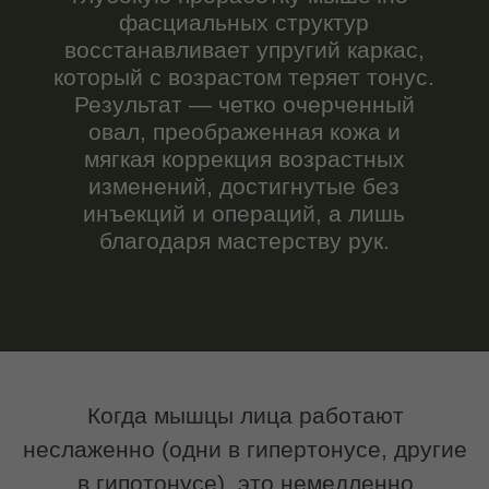
Когда мышцы лица работают
неслаженно (одни в гипертонусе, другие
в гипотонусе), это немедленно
сказывается на внешности. Появляются
заломы, ткани начинают провисать
(птоз), формируются брыли, а контуры
становятся размытыми. Гравитация,
стресс и мимика лишь усугубляют этот
процесс. Скульптурный массаж
предлагает решение: восстановление
физиологического положения мышц,
улучшение микроциркуляции и
лимфодренажа, активацию
естественных процессов регенерации
кожи. В результате лицо обретает
свежесть и четкость без вмешательств
извне.