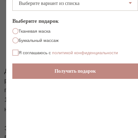
Выберите подарок
Вы можете купить
Тканевая маска
абонементы
Буккальный массаж
и сертификаты
для себя
или в подарок
Я соглашаюсь с
политикой конфиденциальности
Получить подарок
Абонементы для