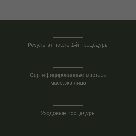
Записаться на услугу
После скульптурного
Результат после 1-й процедуры
массажа
Сертифицированные мастера
массажа лица
Уходовые процедуры