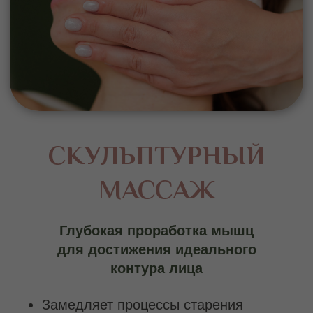
В чем отличие
скульптурного массажа
лица
Классический массаж дарит
расслабление и уход коже, а
скульптурный — возвращает лицу его
истинную архитектуру. Секрет в глубине.
Вместо поверхностных поглаживаний —
проработка мышечно-фасциального
каркаса, той невидимой основы, что
формирует ваши скулы, подбородок,
овал.
Скульптурный лифтинг пробуждает
мышцы, отвечающие за поддержку
тканей, возвращает им силу, и лицо
буквально «вспоминает» свои молодые
очертания. Без инъекций, без хирургии
— только мудрость прикосновений.