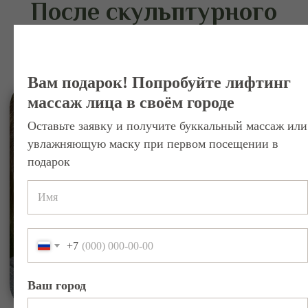
Запишитесь на
скульптурный массаж
Вам подарок! Попробуйте лифтинг
лица в вашем городе
массаж лица в своём городе
Оставьте заявку и получите буккальный массаж или
Салоны IDOL FACE представлены в
увлажняющую маску при первом посещении в
разных городах. Вы можете выбрать
подарок
ближайшую студию и пройти курс
скульптурного массажа лица рядом с
домом.
+7
Записаться на услугу
Ваш город