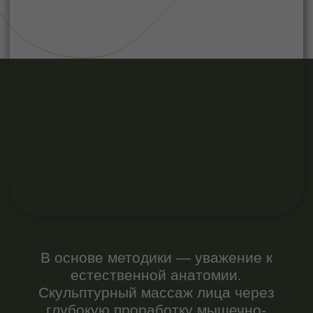
В основе методики — уважение к
естественной анатомии.
Скульптурный массаж лица через
глубокую проработку мышечно-
фасциальных структур
восстанавливает упругий каркас,
который с возрастом теряет тонус.
Результат — четко очерченный
овал, преображенная кожа и
мягкая коррекция возрастных
изменений, достигнутые без
инъекций и операций, а лишь
благодаря мастерству рук.