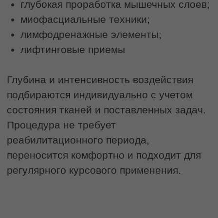
СКУЛЬПТУРНЫЙ
МАССАЖ
Глубокая проработка мышц
для достижения идеального
контура лица
Замедляет процессы старения
Разглаживает заломы и морщины
Улучшает качество кожи
Повышает тонус и эластичность
мышц
Делает овал лица более четким
2300 руб.
3100 руб.