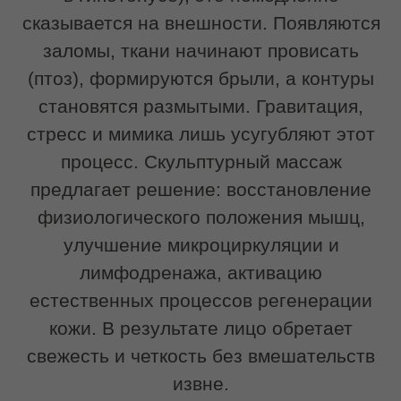
Кому подойдет
Скульптурный массаж лица подходит
тем, кто хочет сохранить
естественную красоту и поддерживать
четкость контуров без инвазивных
методик.
Процедура будет актуальна,
если вы замечаете:
снижение тонуса и упругости кожи;
«плывущий» овал лица;
брыли и второй подбородок;
мимические морщины и заломы;
выраженные носогубные складки;
отечность;
тусклый цвет лица;
асимметрию