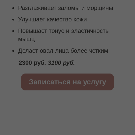
Особая магия — скульптурно-буккальный
массаж. Проникая через щечную область,
он растворяет глубокие мышечные
зажимы, словно освобождая лицо из
плена напряжения. Лифтинг-эффект в
средней и нижней трети становится
максимальным.
Эта техника — наследие французской
школы, где скульптурный массаж
создавался как достойная альтернатива
хирургической подтяжке. Его философия
— вернуть молодость, работая с
каркасом, но оставить мимику
нетронутой, чтобы ваше лицо оставалось
вашим.