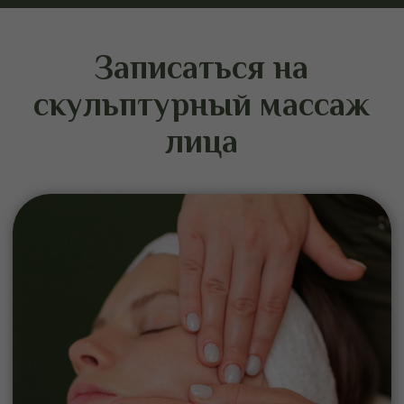
Рекомендуемый курс
массажа
Для достижения выраженного
результата рекомендуется пройти курс
процедур. В среднем он составляет 8–
12 сеансов с частотой 1–2 раза в
неделю.
Эффект носит накопительный характер.
Поддерживающие процедуры
позволяют сохранить четкость овала,
упругость кожи и общий тонус лица на
длительный срок.