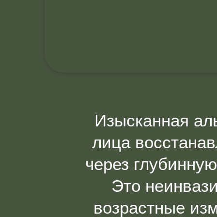
Изысканная аль
лица восстанав
через глубинну
Это неинвази
возрастные изм