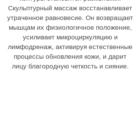
тем, кто хочет сохранить
естественную красоту и поддерживать
четкость контуров без инвазивных
методик.
Процедура будет актуальна,
если вы замечаете:
снижение тонуса и упругости кожи;
«плывущий» овал лица;
брыли и второй подбородок;
мимические морщины и заломы;
выраженные носогубные складки;
отечность;
тусклый цвет лица;
асимметрию