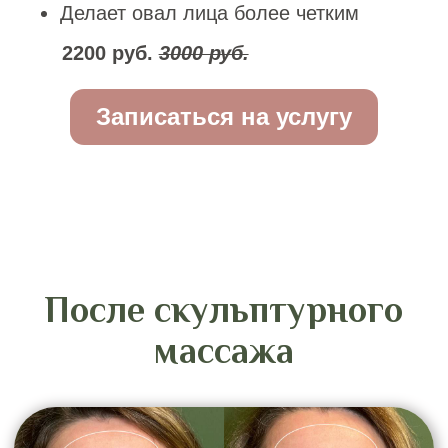
средней и нижней трети лица до
максимального.
Вы становитесь частью традиции
французского скульптурного массажа,
созданного как структурная альтернатива
хирургической подтяжке. Его миссия —
вернуть молодость, работая с каркасом,
но сохранить ту уникальную мимику,
которая делает вас собой.
Запишитесь на
скульптурный массаж
лица в вашем городе
Вам подарок! Попробуйте лифтинг