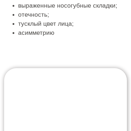
Записаться на услугу
Техника выполнения
В процессе процедуры применяются
различные приёмы:
глубокая проработка мышечных слоев;
миофасциальные техники;
лимфодренажные элементы;
лифтинговые приемы
Глубина и интенсивность воздействия
подбираются индивидуально с учетом
состояния тканей и поставленных задач.
Процедура не требует
реабилитационного периода,
переносится комфортно и подходит для