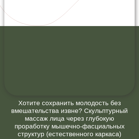
Хотите сохранить молодость без
вмешательства извне? Скульптурный
массаж лица через глубокую
проработку мышечно-фасциальных
структур (естественного каркаса)
мягко возвращает четкость овалу,
улучшает качество кожи и
корректирует возрастные изменения,
оставаясь полностью неинвазивным
методом.
Истинная красота лица заключается в
гармонии его структур. Но с годами
гравитация, стресс и мимика нарушают
эту гармонию: мышцы теряют баланс,
одни перенапрягаются, другие