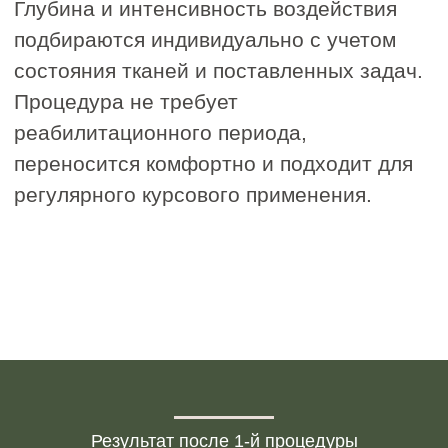
МАССАЖ
Глубокая проработка мышц
для достижения идеального
контура лица
Замедляет процессы старения
Разглаживает заломы и морщины
Улучшает качество кожи
Повышает тонус и эластичность
мышц
Делает овал лица более четким
2200 руб.
3000 руб.
Записаться на услугу
Результат после 1-й процедуры