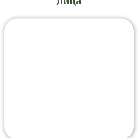
массажа
Для достижения выраженного
результата рекомендуется пройти курс
процедур. В среднем он составляет 8–
12 сеансов с частотой 1–2 раза в
неделю.
Эффект носит накопительный характер.
Поддерживающие процедуры
позволяют сохранить четкость овала,
упругость кожи и общий тонус лица на
длительный срок.
В чем отличие
скульптурного массажа
лица
Откройте для себя скульптурный массаж