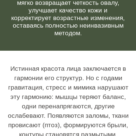
ослабевают. Появляются заломы, ткани
провисают (птоз), формируются брыли,
контуры становятся размытыми.
Скульптурный массаж восстанавливает
утраченное равновесие. Он возвращает
мышцам их физиологичное положение,
усиливает микроциркуляцию и
лимфодренаж, активируя естественные
процессы обновления кожи, и дарит
лицу благородную четкость и сияние.
Кому подойдет
Скульптурный массаж лица подходит