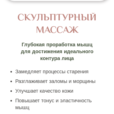
— метод, который возвращает лицу его
истинную архитектуру. В отличие от
классических техник, он не скользит по
поверхности, а проникает вглубь — к
мышечно-фасциальному каркасу,
формирующему ваши неповторимые
контуры.
Скульптурный лифтинг пробуждает
мышцы, отвечающие за поддержку
тканей, дарит им утраченный тонус. И
тогда овал подтягивается сам, без
инъекций и хирургии: провисания
исчезают, черты сияют четкостью и
выразительностью.
Позвольте себе больше — скульптурно-
буккальный массаж. Эта внутренняя
проработка через щеки освобождает от
глубоких зажимов, усиливая лифтинг в