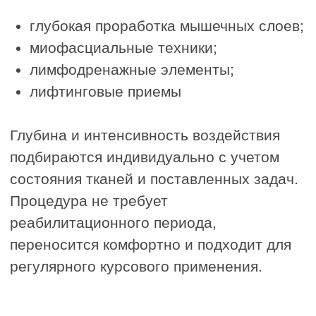
СКУЛЬПТУРНЫЙ
МАССАЖ
Глубокая проработка мышц
для достижения идеального
контура лица
Замедляет процессы старения
Разглаживает заломы и морщины
Улучшает качество кожи
Повышает тонус и эластичность
мышц
Делает овал лица более четким
1600 руб.
2000 руб.