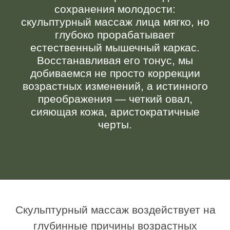
Скульптурный массаж воздействует на
глубинные причины возрастных
изменений, вызванных гравитацией,
стрессами и мимической активностью.
Мышечный дисбаланс (гипертонус одних
структур и слабость других) формирует
заломы, птоз, брыли и искажает контуры.
Методика направлена на
восстановление физиологического
положения мышц, что в свою очередь
улучшает микроциркуляцию,
стимулирует лимфоотток и запускает
естественные механизмы регенерации и
обновления кожи.