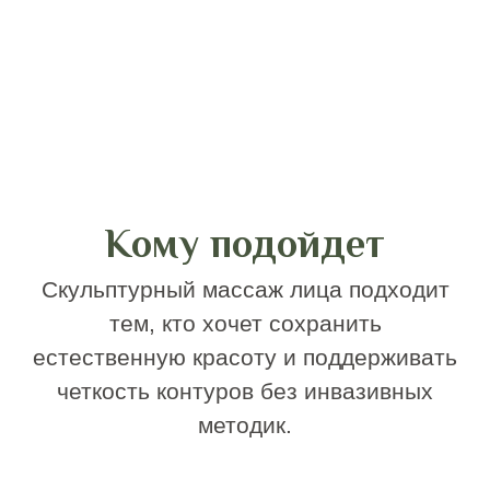
асимметрию
Методика рекомендована после 30 лет
при выраженных возрастных