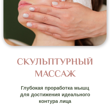
В чем отличие
скульптурного массажа
лица
В отличие от классических техник,
воздействующих преимущественно на
кожу, скульптурный массаж ориентирован
на глубокие структуры — мышечно-
фасциальный каркас. Именно он
формирует естественные контуры лица,
и восстановление его тонуса позволяет
добиться выраженного лифтинг-эффекта
без хирургического вмешательства.
Методика включает несколько
направлений:
Скульптурный лифтинг целенаправленно