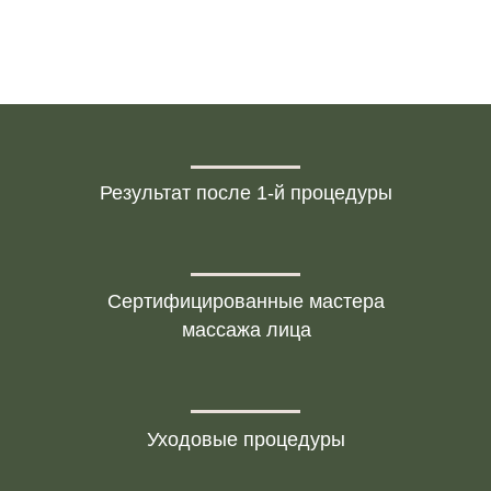
Записаться на услугу
После скульптурного
Результат после 1-й процедуры
массажа
Сертифицированные мастера
массажа лица
Уходовые процедуры