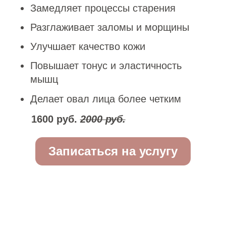
прорабатывает мышцы, отвечающие за
поддержку тканей. Это помогает убрать
провисание, вернуть тонус и сделать
черты лица более четкими.
Скульптурно-буккальный массаж
дополняет глубокую проработку
воздействием через щечную область
изнутри. Этот прием эффективно
снимает глубокие мышечные зажимы и
усиливает подтяжку средней и нижней
трети лица.
В основе современных методик лежит
французский скульптурный массаж,
который изначально создавался как
структурная альтернатива хирургической
подтяжке. Его главный принцип —
естественное омоложение за счет
работы с каркасом лица без риска
искажения мимики.