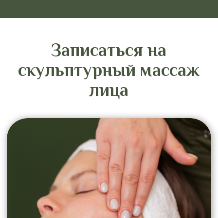
Рекомендуемый курс
массажа
Для достижения выраженного
результата рекомендуется пройти курс
процедур. В среднем он составляет 8–
12 сеансов с частотой 1–2 раза в
неделю.
Эффект носит накопительный характер.
Поддерживающие процедуры
позволяют сохранить четкость овала,
упругость кожи и общий тонус лица на
длительный срок.