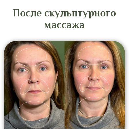
Запишитесь на
скульптурный массаж
лица в вашем городе
Салоны IDOL FACE представлены в
разных городах. Вы можете выбрать
ближайшую студию и пройти курс
скульптурного массажа лица рядом с
домом.
Записаться на услугу