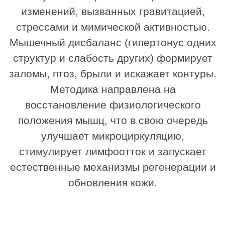
Кому подойдет
Скульптурный массаж лица подходит
тем, кто хочет сохранить
естественную красоту и поддерживать
четкость контуров без инвазивных
методик.
Процедура будет актуальна,
если вы замечаете:
снижение тонуса и упругости кожи;
«плывущий» овал лица;
брыли и второй подбородок;
мимические морщины и заломы;
выраженные носогубные складки;
отечность;
тусклый цвет лица;