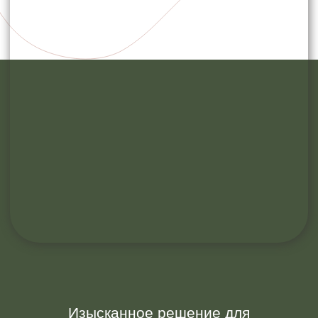
Изысканное решение для
сохранения молодости:
скульптурный массаж лица мягко, но
глубоко прорабатывает
естественный мышечный каркас.
Восстанавливая его тонус, мы
добиваемся не просто коррекции
возрастных изменений, а истинного
преображения — четкий овал,
сияющая кожа, аристократичные
черты.