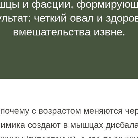
шцы и фасции, формирующ
ультат: четкий овал и здоро
вмешательства извне.
почему с возрастом меняются че
мимика создают в мышцах дисбала