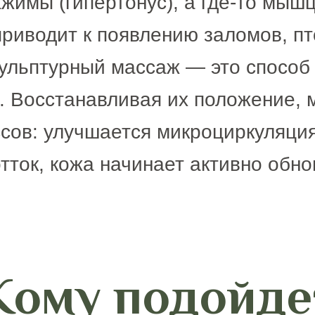
жимы (гипертонус), а где-то мыш
риводит к появлению заломов, пт
кульптурный массаж — это спосо
 Восстанавливая их положение, 
сов: улучшается микроциркуляция
ток, кожа начинает активно обно
Кому подойде