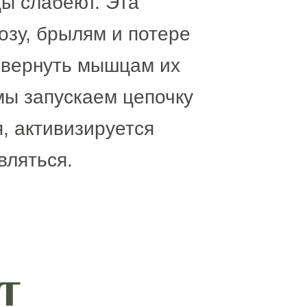
цы слабеют. Эта
озу, брылям и потере
б вернуть мышцам их
мы запускаем цепочку
, активизируется
вляться.
т