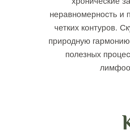
хронические за
неравномерность и п
четких контуров. С
природную гармонию.
полезных процес
лимфоот