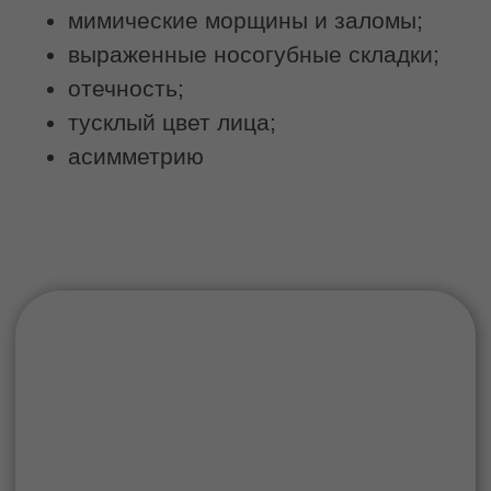
Записаться на услугу
Техника выполнения
В процессе процедуры применяются
различные приёмы:
глубокая проработка мышечных слоев;
миофасциальные техники;
лимфодренажные элементы;
лифтинговые приемы
Глубина и интенсивность воздействия
подбираются индивидуально с учетом
состояния тканей и поставленных задач.
Процедура не требует
реабилитационного периода,