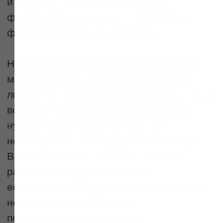
Сертификаты на
услугу или сумму
Массаж в IDOL FACE записывают в
список желаний, которые бы хотели
получать регулярно. Номинальный
сертификат можно потратить на
любые процедуры, а также косметику
и девайсы.