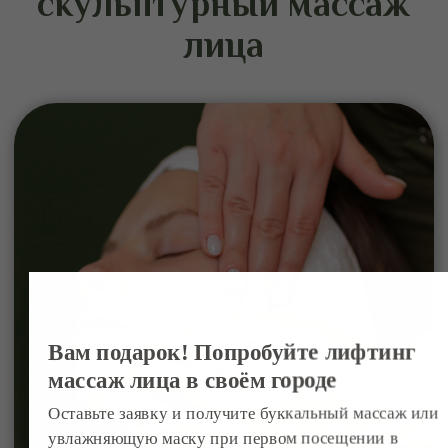
Рекомендуемый курс
массажа
Для достижения выраженного
результата рекомендуется пройти курс
процедур. В среднем он составляет 8–
12 сеансов с частотой 1–2 раза в
неделю.
Эффект носит накопительный характер.
Поддерживающие процедуры
позволяют сохранить четкость овала,
упругость кожи и общий тонус лица на
длительный срок.
В чем отличие
скульптурного массажа
лица