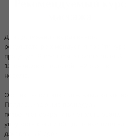
+7
Записаться на услугу
Ваш город
Выберите подарок
Тканевая маска
Буккальный массаж
Вы можете купить
абонементы
Я соглашаюсь с
политикой конфиденциальности
и сертификаты
для себя
или в подарок
Получить подарок