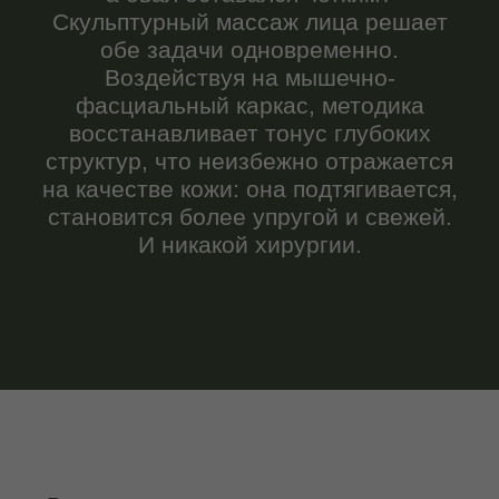
Возрастные изменения запускаются
мышечным дисбалансом: гипертонус
одних мышц и слабость других под
влиянием гравитации, стресса и мимики.
Это ведет к заломам, птозу, брылям и
деформации контуров. Скульптурный
массаж восстанавливает мышечный
баланс, улучшает микроциркуляцию,
стимулирует лимфоотток и активирует
обновление кожи.
Кому подойдет