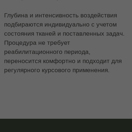
СКУЛЬПТУРНЫЙ
МАССАЖ
Глубокая проработка мышц
для достижения идеального
контура лица
Замедляет процессы старения
Разглаживает заломы и морщины
Улучшает качество кожи
Повышает тонус и эластичность
мышц
Делает овал лица более четким
1800 руб.
2500 руб.
Записаться на услугу