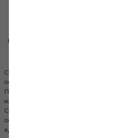
Абонементы для
регулярного ухода
Массаж лица, как и фитнес необходимо
посещать регулярно, чтобы увидеть
закрепление результата. В IDOL FACE
абонемент является именным.
Купить абонемент