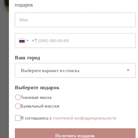
Скульптурный массаж лица стоит
особняком среди классических техник.
Последние чаще всего ограничиваются
кожей и поверхностными мышцами.
Скульптурный же подход, подобно
остеопатии, рассматривает лицо как
единую систему, где все взаимосвязано,
и выходит на уровень мышечно-
фасциального каркаса — истинного
фундамента наших контуров.
Направление скульптурного лифтинга
можно назвать кинезиотерапией для
лица. Оно не просто разминает мышцы, а
восстанавливает их баланс: там, где
нужно, снимает гипертонус, где
необходимо — пробуждает гипотонус.
Восстановление этого мышечного
равновесия и дает ту самую