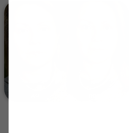
омоложения через восстановление
внутренней структуры лица, а не через
натяжение кожи. И главное — этот путь
сохраняет мимику живой и уникальной.
Вам подарок! Попробуйте лифтинг
Запишитесь на
массаж лица в своём городе
скульптурный массаж
Оставьте заявку и получите буккальный массаж или
лица в вашем городе
увлажняющую маску при первом посещении в
подарок
Салоны IDOL FACE представлены в
разных городах. Вы можете выбрать
ближайшую студию и пройти курс
скульптурного массажа лица рядом с
домом.