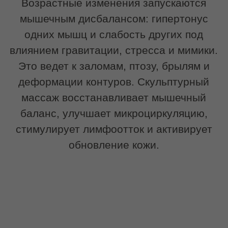
Скульптурный массаж лица подходит
тем, кто хочет сохранить
естественную красоту и поддерживать
четкость контуров без инвазивных
методик.
Процедура будет актуальна,
если вы замечаете:
снижение тонуса и упругости кожи;
«плывущий» овал лица;
брыли и второй подбородок;
мимические морщины и заломы;
выраженные носогубные складки;
отечность;
тусклый цвет лица;
асимметрию