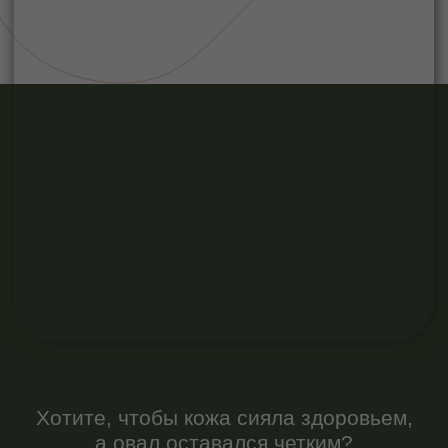
Хотите, чтобы кожа сияла здоровьем,
а овал оставался четким?
Скульптурный массаж лица решает
обе задачи одновременно.
Воздействуя на мышечно-
фасциальный каркас, методика
восстанавливает тонус глубоких
структур, что неизбежно отражается
на качестве кожи: она подтягивается,
становится более упругой и свежей.
И никакой хирургии.