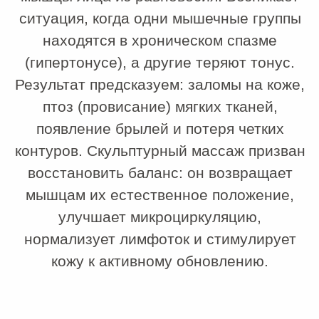
Кому подойдет
Скульптурный массаж лица подходит
тем, кто хочет сохранить
естественную красоту и поддерживать
четкость контуров без инвазивных
методик.
Процедура будет актуальна,
если вы замечаете:
снижение тонуса и упругости кожи;
«плывущий» овал лица;
брыли и второй подбородок;
мимические морщины и заломы;
выраженные носогубные складки;
отечность;
тусклый цвет лица;
асимметрию