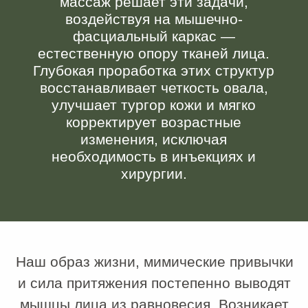
Наш образ жизни, мимические привычки
и сила притяжения постепенно выводят
мышцы лица из равновесия. Возникает
ситуация, когда одни мышечные группы
находятся в хроническом спазме
(гипертонусе), а другие теряют тонус.
Результат предсказуем: заломы на коже,
птоз (провисание) мягких тканей,
появление брылей и потеря четких
контуров. Скульптурный массаж призван
восстановить баланс: он возвращает
мышцам их естественное положение,
улучшает микроциркуляцию,
нормализует лимфоток и стимулирует
кожу к активному обновлению.