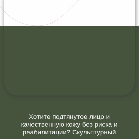
Хотите подтянутое лицо и
качественную кожу без риска и
реабилитации? Скульптурный
массаж решает эти задачи,
воздействуя на мышечно-
фасциальный каркас —
естественную опору тканей лица.
Глубокая проработка этих структур
восстанавливает четкость овала,
улучшает тургор кожи и мягко
корректирует возрастные
изменения, исключая
необходимость в инъекциях и
хирургии.