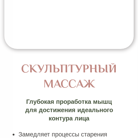
В чем отличие
скульптурного массажа
лица
В отличие от классических техник,
работающих на уровне кожи,
скульптурный массаж нацелен на
мышечно-фасциальный каркас — ту
глубинную архитектуру, которая
формирует контуры вашего лица.
Воздействуя на мышцы, отвечающие за
поддержку тканей, мы восстанавливаем
естественный тонус и добиваемся
подтяжки овала абсолютно естественным
путем, без каких-либо инъекций и
хирургических инструментов. Это не
временный эффект, а работа с причиной
возрастных изменений.
Отдельная гордость метода —