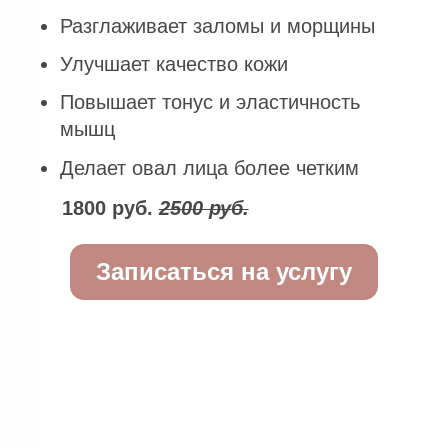
скульптурно-буккальный массаж. Через
внутреннюю проработку щечной области
мы получаем доступ к глубоким
жевательным мышцам, снимаем
застарелые спазмы и создаем мощный
лифтинг-эффект в проблемной средней и
нижней трети лица. Именно здесь чаще
всего формируются брыли и носогубные
складки, и буккальная техника позволяет
работать с этими зонами максимально
эффективно.
Исторически наш метод восходит к
французскому скульптурному массажу,
который более полувека назад был
создан как структурная альтернатива
хирургической подтяжке. Французская
школа всегда славилась бережным
отношением к индивидуальности: задача
массажа — вернуть молодость,