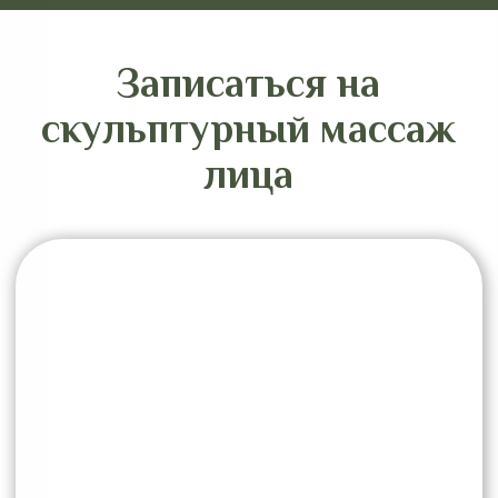
Рекомендуемый курс
массажа
Для достижения выраженного
результата рекомендуется пройти курс
процедур. В среднем он составляет 8–
12 сеансов с частотой 1–2 раза в
неделю.
Эффект носит накопительный характер.
Поддерживающие процедуры
позволяют сохранить четкость овала,
упругость кожи и общий тонус лица на
длительный срок.