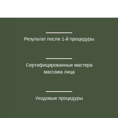
Записаться на услугу
После скульптурного
Результат после 1-й процедуры
массажа
Сертифицированные мастера
массажа лица
Уходовые процедуры