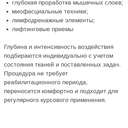
СКУЛЬПТУРНЫЙ
МАССАЖ
Глубокая проработка мышц
для достижения идеального
контура лица
Замедляет процессы старения
Разглаживает заломы и морщины
Улучшает качество кожи
Повышает тонус и эластичность
мышц
Делает овал лица более четким
1800 руб.
2500 руб.