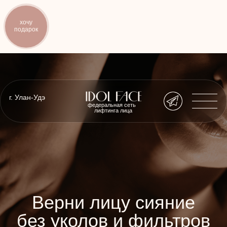
хочу
подарок
г. Улан-Удэ
федеральная сеть
лифтинга лица
Верни лицу сияние
без уколов и фильтров
бренд, который ощущается кожей
141 874