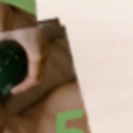
Атмосфера спокойствия
Избавление от морщин
Знаменитые углы Джоли
без уколов
Сияние кожи после
первого посещения
Чёткий овал лица после
первой процедуры
Патент на FaceBall
(Фейсболл)