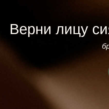
Верни лицу си
б