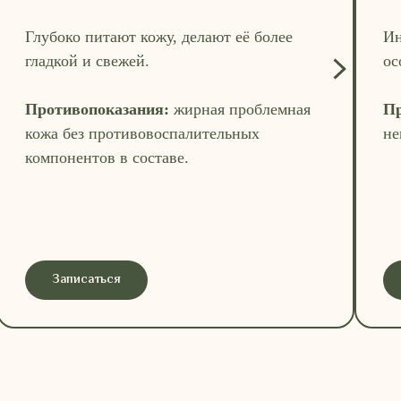
Глубоко питают кожу, делают её более
Ин
гладкой и свежей.
ос
Противопоказания:
жирная проблемная
Пр
кожа без противовоспалительных
не
компонентов в составе.
Записаться