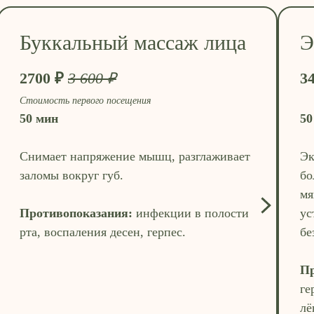
Буккальный массаж лица
Э
2700 ₽
3 600 ₽
3
Стоимость первого посещения
50 мин
50
Снимает напряжение мышц, разглаживает
Эк
заломы вокруг губ.
бо
мя
Противопоказания:
инфекции в полости
ус
рта, воспаления десен, герпес.
бе
Пр
ге
лё