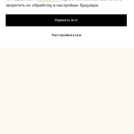
запретить их обработку в настройках браузера.
Сияние кожи после
первого посещения
Принять все
Чёткий овал лица после
первой процедуры
Настройки куки
Патент на FaceBall
(Фейсболл)