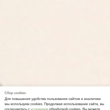
В IDOL FACE МЫ ЗНАЕМ, КАК ВЕРНУТЬ
УВЕРЕННОСТЬ И СИЯЮЩИЙ ВИД
Атмосфера спокойствия
Избавление от морщин
Сбор cookies
Для повышения удобства пользования сайтом и аналитики
Знаменитые углы Джоли
мы используем cookies. Продолжая использование сайта, вы
без уколов
соглашаетесь с
условиями
обработкой cookies. Вы можете