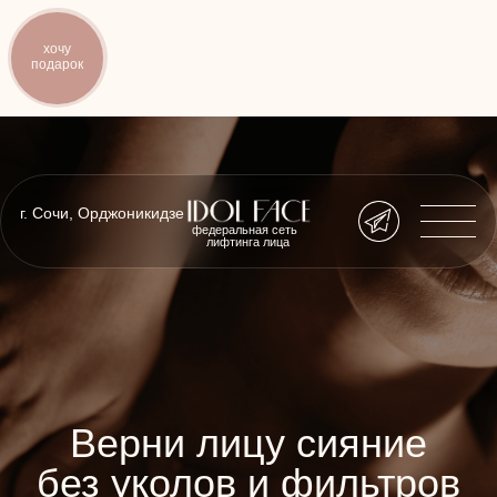
хочу
подарок
г. Сочи, Орджоникидзе
федеральная сеть
лифтинга лица
Верни лицу сияние
без уколов и фильтров
бренд, который ощущается кожей
141 874