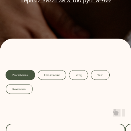
Расслабление
Омоложение
Уход
Тело
Комплексы