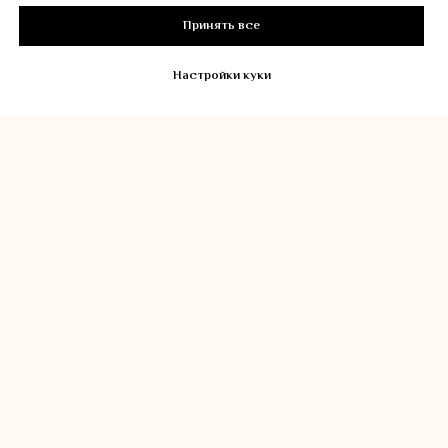
Принять все
Избавление от морщин
Знаменитые углы Джоли
Настройки куки
без уколов
Сияние кожи после
первого посещения
Чёткий овал лица после
первой процедуры
Патент на FaceBall
(Фейсболл)