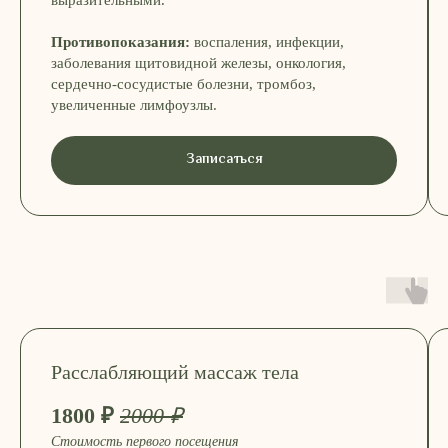
Противопоказания:
воспаления, инфекции,
заболевания щитовидной железы, онкология,
сердечно-сосудистые болезни, тромбоз,
увеличенные лимфоузлы.
Записаться
Расслабляющий массаж тела
ПОДАРИТЕ СОСТОЯНИЕ СПОКОЙСТВИЯ
1800 ₽
2000 ₽
Сертификат — для тех, кто выбирает
Стоимость первого посещения
естественность, лёгкость и заботу