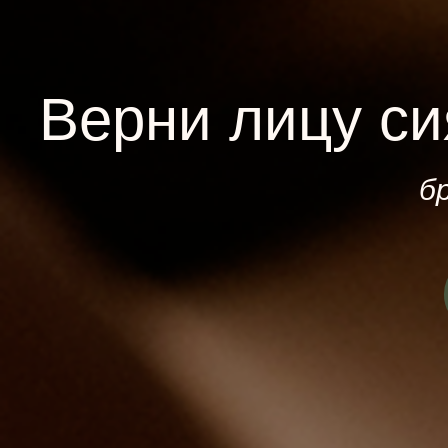
Верни лицу си
б