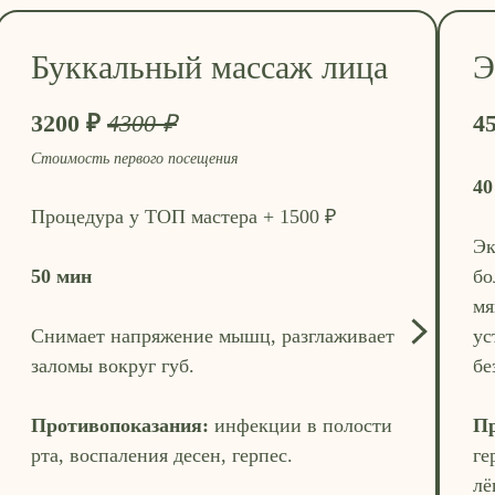
Буккальный массаж лица
Э
3200 ₽
4300 ₽
4
Стоимость первого посещения
40
Процедура у ТОП мастера + 1500 ₽
Эк
50 мин
бо
мя
Снимает напряжение мышц, разглаживает
ус
заломы вокруг губ.
бе
Противопоказания:
инфекции в полости
Пр
рта, воспаления десен, герпес.
ге
лё