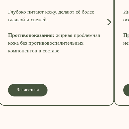
Глубоко питают кожу, делают её более
Ин
гладкой и свежей.
ос
Противопоказания:
жирная проблемная
Пр
кожа без противовоспалительных
не
компонентов в составе.
Записаться