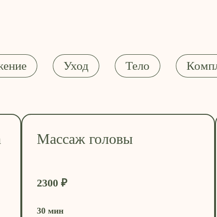
жение
Уход
Тело
Комп
а
Массаж головы
2300 ₽
30 мин