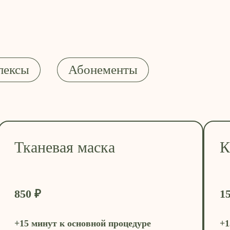
лексы
Абонементы
Тканевая маска
К
850 ₽
1
+15 минут к основной процедуре
+1