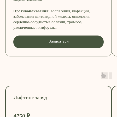
Противопоказания:
воспаления, инфекции,
заболевания щитовидной железы, онкология,
ПОДАРИТЕ СОСТОЯНИЕ СПОКОЙСТВИЯ
сердечно-сосудистые болезни, тромбоз,
Сертификат — для тех, кто выбирает
увеличенные лимфоузлы.
естественность, лёгкость и заботу
Записаться
купить сертификат
Лифтинг заряд
СПЕЦИАЛЬНОЕ ПРЕДЛОЖЕНИЕ
4750 ₽