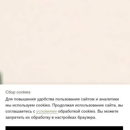
В IDOL FACE МЫ ЗНАЕМ, КАК ВЕРНУТЬ
УВЕРЕННОСТЬ И СИЯЮЩИЙ ВИД
Атмосфера спокойствия
Избавление от морщин
Сбор cookies
Знаменитые углы Джоли
Для повышения удобства пользования сайтом и аналитики
без уколов
мы используем cookies. Продолжая использование сайта, вы
соглашаетесь с
условиями
обработкой cookies. Вы можете
Сияние кожи после
первого посещения
запретить их обработку в настройках браузера.
Чёткий овал лица после