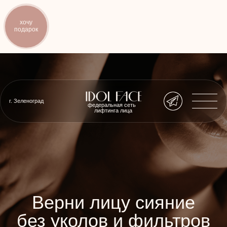
хочу
подарок
г. Зеленоград
федеральная сеть
лифтинга лица
Верни лицу сияние
без уколов и фильтров
бренд, который ощущается кожей
141 874