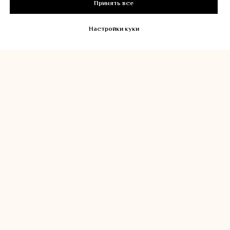
Принять все
первой процедуры
Патент на FaceBall
Настройки куки
(Фейсболл)
ФЕДЕРАЛЬНАЯ СЕТЬ ЛИФТИНГ
МАССАЖА ЛИЦА