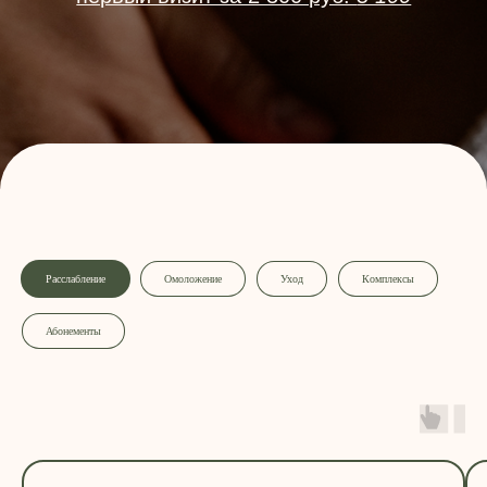
Расслабление
Омоложение
Уход
Комплексы
Абонементы