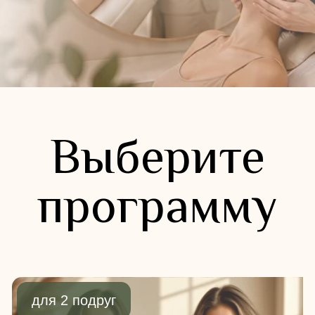
для 2 подруг
Две подруги
12 900 ₽
за двоих
Процедуры:
массаж лица + кремовая маска
для каждой