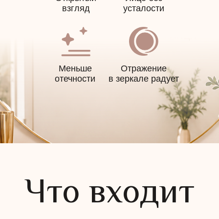
на следующий визит
взгляд
усталости
Оставьте контакты
Меньше
Отражение
отечности
в зеркале радует
Администратор поможет выбрать программу и
удобное время
+7