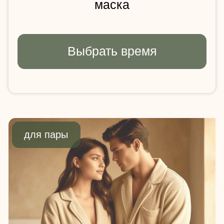
Девичник IDOL FACE
24 900 ₽
за компанию
Процедуры:
4 гостя
массаж лица + кремовая маска
для каждой