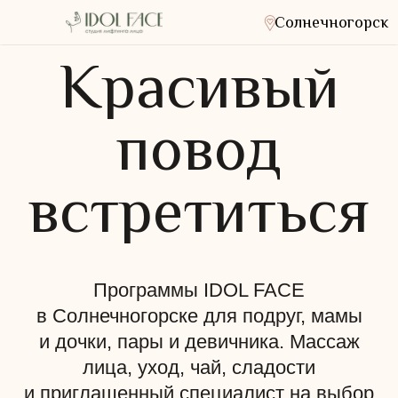
Солнечногорск
Красивый
повод
встретиться
Программы IDOL FACE
в Солнечногорске для подруг, мамы
и дочки, пары и девичника. Массаж
лица, уход, чай, сладости
и приглашенный специалист на выбор
Четкие
Ровный
Меньше
Открытый
линии
тон кожи
отечности
взгляд
скул