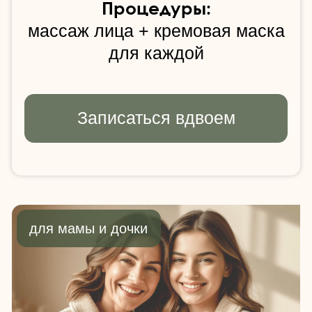
за двоих
Процедуры:
маме: массаж лица + микротоки
дочке: массаж лица + кремовая
маска
Выбрать время
для пары