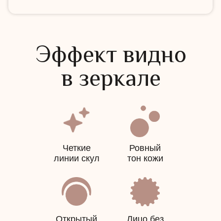
Чай и сладости
входят в формат
Эффект видно
в зеркале
Готовые программы
фиксированный набор
без сложного выбора
Четкие
Ровный
линии скул
тон кожи
Метафорическая карта
сертификат
на 1000
₽
Открытый
Лицо без