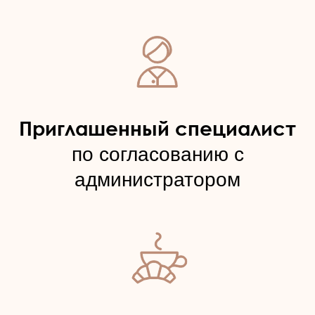
Положение о программе лояльности IDOL FACE
Положение о реферальной программе «Делись красотой»
Согласие на получение рекламных и информационных
сообщений
Публичные условия онлайн-записи и пользовательского
обращения через сайт
Правила использования подарочных сертификатов,
абонементов, подарочных номиналов и купонов
Публичная оферта на оказание платных услуг студии
IDOL FACE
© 2020–2026. Все права защищены
магазин
магазин
приложений
приложений Apple
Google
Правовая информация
Политика обработки персональных данных IDOL FACE
Положение о программе лояльности IDOL FACE