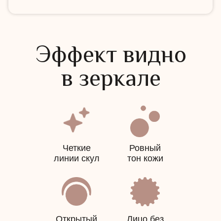
Чай и сладости
входят в формат
Эффект видно
в зеркале
Готовые программы
фиксированный набор
без сложного выбора
Четкие
Ровный
линии скул
тон кожи
Метафорическая карта
сертификат
на 1000
₽
Открытый
Лицо без