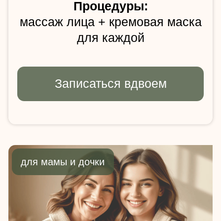
за двоих
Процедуры:
маме: массаж лица + микротоки
дочке: массаж лица + кремовая
маска
Выбрать время
для пары