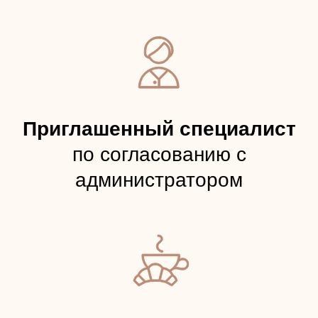
Политика обработки персональных данных IDOL FACE
Положение о программе лояльности IDOL FACE
Положение о реферальной программе «Делись красотой»
Согласие на получение рекламных и информационных
сообщений
Публичные условия онлайн-записи и пользовательского
обращения через сайт
Правила использования подарочных сертификатов,
абонементов, подарочных номиналов и купонов
Публичная оферта на оказание платных услуг студии IDOL
FACE
© 2020–2026. Все права защищены
магазин
магазин
приложений
приложений Apple
Google
Правовая информация
Политика обработки персональных данных IDOL FACE
Положение о программе лояльности IDOL FACE