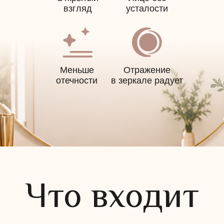
на следующий визит
взгляд
усталости
Оставьте контакты
Меньше
Отражение
отечности
в зеркале радует
Администратор поможет выбрать программу и
удобное время
+7