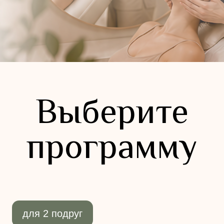
для 2 подруг
Две подруги
13 900 ₽
за двоих
Процедуры:
массаж лица + кремовая маска
для каждой