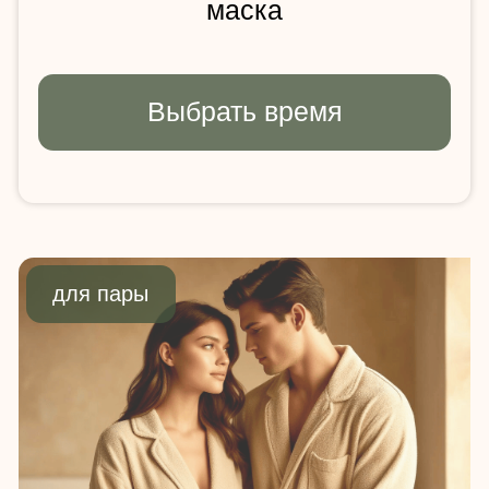
Девичник IDOL FACE
27 900 ₽
за компанию
Процедуры:
4 гостя
массаж лица + кремовая маска
для каждой