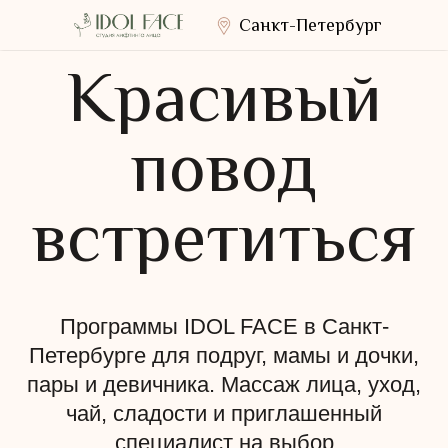
Санкт-Петербург
Красивый
повод
встретиться
Программы IDOL FACE в Санкт-
Петербурге для подруг, мамы и дочки,
пары и девичника. Массаж лица, уход,
чай, сладости и приглашенный
специалист на выбор
Четкие
Ровный
Меньше
Открытый
линии
тон кожи
отечности
взгляд
скул