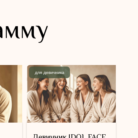
амму
для девичника
Девичник IDOL FACE