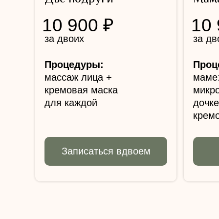
10 900 ₽
10 
за двоих
за дв
Процедуры:
Проц
массаж лица +
маме:
кремовая маска
микр
для каждой
дочке
крем
Записаться вдвоем