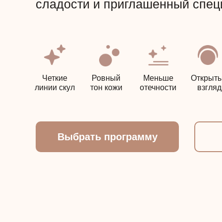
сладости и приглашенный спец
Четкие
Ровный
Меньше
Открыт
линии скул
тон кожи
отечности
взгляд
Выбрать программу