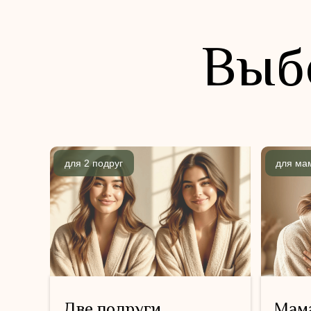
Выб
для 2 подруг
для ма
Две подруги
Мама