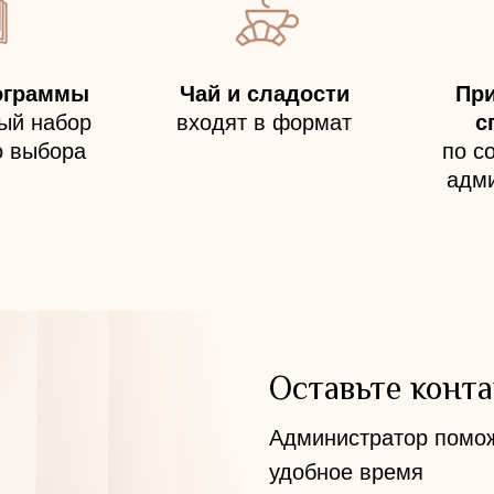
ограммы
Чай и сладости
Пр
ый набор
входят в формат
с
о выбора
по с
адм
Оставьте конт
Администратор помож
удобное время