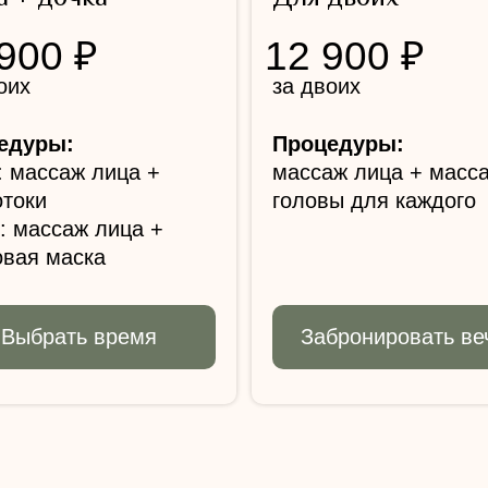
900 ₽
12 900 ₽
оих
за двоих
едуры:
Процедуры:
 массаж лица +
массаж лица + масс
отоки
головы для каждого
: массаж лица +
овая маска
Выбрать время
Забронировать ве