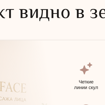
т видно в з
Четкие
линии скул