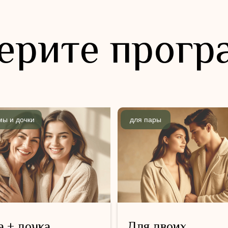
ерите прогр
мы и дочки
для пары
 + дочка
Для двоих