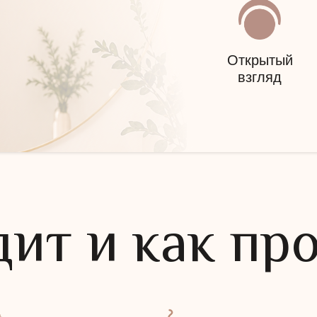
Открытый
взгляд
дит и как пр