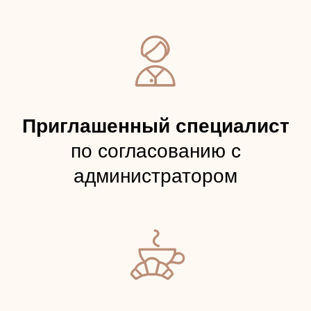
Политика обработки персональных данных IDOL FACE
Положение о программе лояльности IDOL FACE
Положение о реферальной программе «Делись красотой»
Согласие на получение рекламных и информационных
сообщений
Публичные условия онлайн-записи и пользовательского
обращения через сайт
Правила использования подарочных сертификатов,
абонементов, подарочных номиналов и купонов
Публичная оферта на оказание платных услуг студии IDOL
FACE
© 2020–2026. Все права защищены
магазин
магазин
приложений
приложений Apple
Google
Правовая информация
Политика обработки персональных данных IDOL FACE
Положение о программе лояльности IDOL FACE