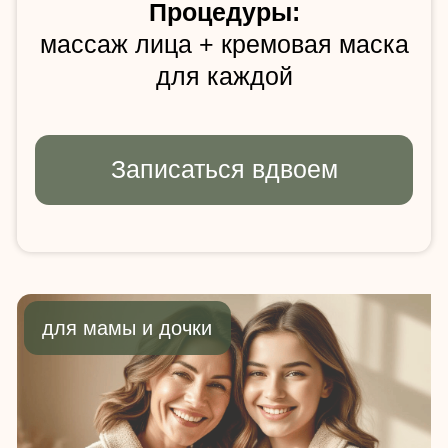
за двоих
Процедуры:
маме: массаж лица + микротоки
дочке: массаж лица + кремовая
маска
Выбрать время
для пары