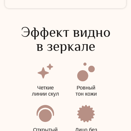
Чай и сладости
входят в формат
Эффект видно
в зеркале
Готовые программы
фиксированный набор
без сложного выбора
Четкие
Ровный
линии скул
тон кожи
Метафорическая карта
сертификат
на 1000
₽
Открытый
Лицо без