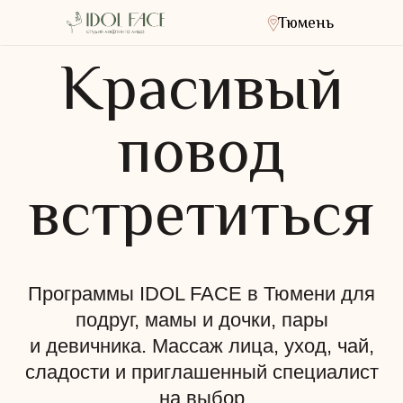
Тюмень
Красивый
повод
встретиться
Программы IDOL FACE в Тюмени для
подруг, мамы и дочки, пары
и девичника. Массаж лица, уход, чай,
сладости и приглашенный специалист
на выбор
Четкие
Ровный
Меньше
Открытый
линии
тон кожи
отечности
взгляд
скул