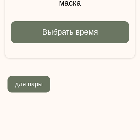
Девичник IDOL FACE
24 900 ₽
за компанию
Процедуры:
4 гостя
массаж лица + кремовая маска
для каждой