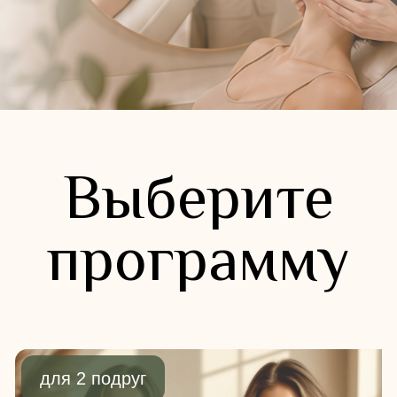
для 2 подруг
Две подруги
12 900 ₽
за двоих
Процедуры:
массаж лица + кремовая маска
для каждой