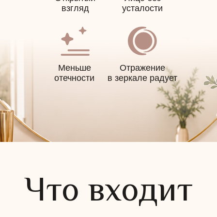
на следующий визит
взгляд
усталости
Оставьте контакты
Меньше
Отражение
отечности
в зеркале радует
Администратор поможет выбрать программу и
удобное время
+7