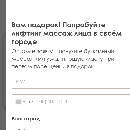
рекомендуется курс:
6–10 процедур
1–2 раза в неделю
Вам подарок! Попробуйте
Для поддержания — 1 раз в 3–4
лифтинг массаж лица в своём
недели.
городе
Частота зависит от возраста,
плотности тканей и степени спазма.
Оставьте заявку и получите буккальный
массаж или увлажняющую маску при
первом посещении в подарок
Результат после курса
После первой процедуры:
лицо становится более
+7
структурированным
уменьшается отёчность
расслабляется нижняя треть
Ваш город
уходит ощущение «тяжёлой
челюсти»