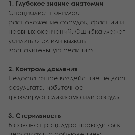
триггерных зон
Этап 3. Интероральная проработка
Мастер надевает стерильные
перчатки и аккуратно вводит пальцы
в полость рта.
Мышца фиксируется с двух сторон
— изнутри и снаружи.
Происходит мягкое растяжение,
расслабление и возвращение
мышце её физиологической длины.
Это позволяет:
снять глубокий спазм
восстановить подвижность тканей
улучшить кровоснабжение
активировать лимфоотток
Работа ведётся строго по
анатомическим ориентирам.