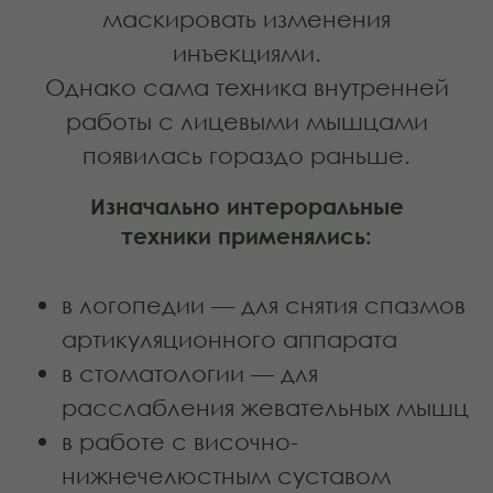
Почему буккальный
массаж даёт
выраженный эффект
С возрастом изменения происходят
не только в коже. Основная причина
опущения тканей — это:
гипертонус жевательных мышц
укорочение мышечных волокон
снижение эластичности фасций
застой лимфы
Жевательная мышца — одна из
самых сильных в теле. Когда она
находится в постоянном напряжении