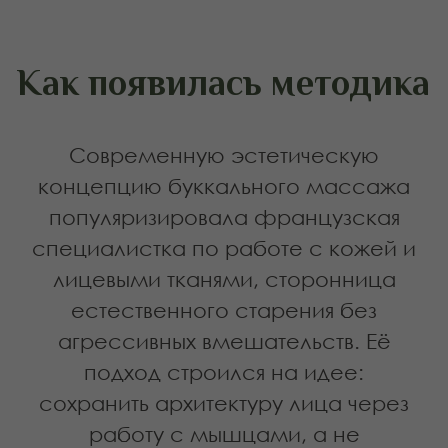
работы с лицевыми мышцами
появилась гораздо раньше.
Изначально интероральные
техники применялись:
в логопедии — для снятия спазмов
артикуляционного аппарата
в стоматологии — для
расслабления жевательных мышц
в работе с височно-
нижнечелюстным суставом
Позже специалисты по эстетике
лица адаптировали эту глубокую
мышечную работу для лифтинга и
коррекции овала.
Записаться на услугу