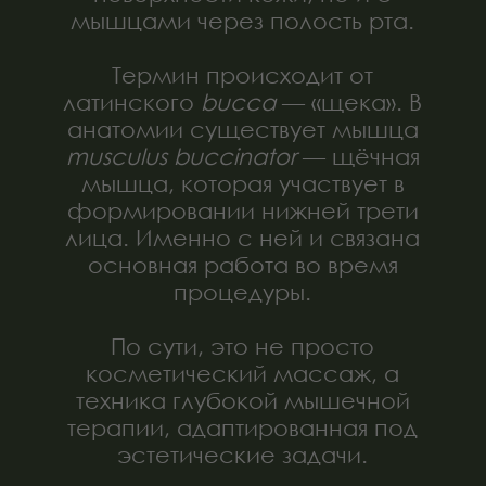
техника глубокой мышечной
терапии, адаптированная под
эстетические задачи.
Как появилась методика
Современную эстетическую
концепцию буккального массажа
популяризировала французская
специалистка по работе с кожей и
лицевыми тканями, сторонница
естественного старения без
агрессивных вмешательств. Её
подход строился на идее:
сохранить архитектуру лица через
работу с мышцами, а не
маскировать изменения
инъекциями.
Однако сама техника внутренней