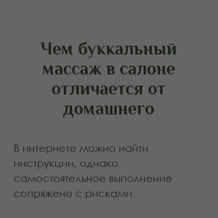
Техника выполнения:
как проходит
процедура
Этап 1. Подготовка и лимфодренаж
Работа начинается с шеи и зоны
оттока лимфы. Это снижает
отёчность и подготавливает ткани к
глубокой проработке.
Этап 2. Внешняя миофасциальная
работа
Специалист разминает жевательную
зону, скулы, подбородок.
Используются техники:
глубокого разминания
фасциального растяжения
точечного расслабления