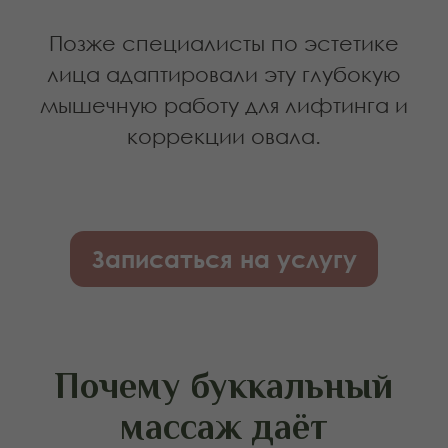
(стресс, бруксизм, привычка
сжимать челюсть), она буквально
тянет ткани вниз.
Это приводит к:
формированию брылей
углублению носогубных складок
утяжелению нижней трети лица
нарушению чёткости овала
Поверхностные техники воздействуют
только на кожу. Буккальный массаж
работает с причиной — с мышечным
каркасом.
Чем буккальный
массаж в салоне