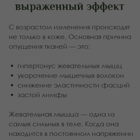
отличается от
домашнего
В интернете можно найти
инструкции, однако
самостоятельное выполнение
сопряжено с рисками.
1. Глубокое знание анатомии
Специалист понимает
расположение сосудов, фасций и
нервных окончаний. Ошибка может
усилить отёк или вызвать
воспалительную реакцию.
2. Контроль давления
Недостаточное воздействие не даст
результата, избыточное —
травмирует слизистую или сосуды.