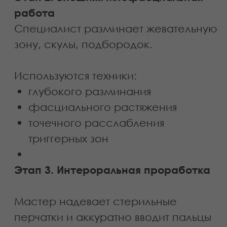
Буккальный массаж особенно
эффективен после
28–30 лет
,
когда в тканях постепенно
снижается плотность, уменьшается
эластичность мышц и начинают
формироваться первые возрастные
изменения.
Регулярная работа с мышцами
помогает восстановить их
естественную длину и подвижность,
улучшает лимфодренаж и
кровообращение. За счёт этого
лицо становится более чётким,
уменьшается отёчность, а контуры
выглядят более подтянутыми.