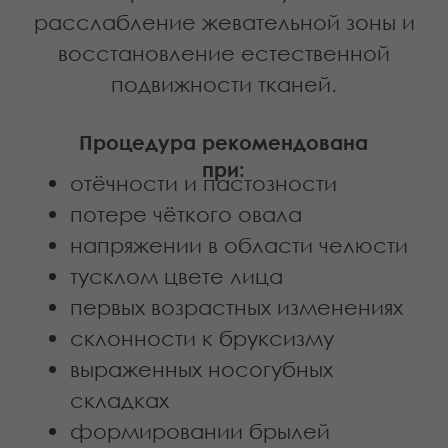
Разглаживает заломы и
морщины
Повышает эластичность
и тонус кожи
Увеличивает объём губ
и приподнимает
уголки
Улучшает состояние кожи
Записаться на услугу
Как часто делать
буккальный массаж
Если мышцы находятся в
выраженном гипертонусе,