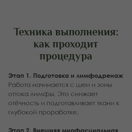
отёчности и пастозности
потере чёткого овала
напряжении в области челюсти
тусклом цвете лица
первых возрастных изменениях
склонности к бруксизму
выраженных носогубных
складках
формировании брылей
гипертонусе жевательных мышц
асимметрии нижней трети лица