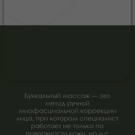
Буккальный массаж — это
метод ручной
миофасциальной коррекции
лица, при котором специалист
работает не только по
поверхности кожи, но и с
мышцами через полость рта.
Термин происходит от
латинского
bucca
— «щека». В
анатомии существует мышца
musculus buccinator
— щёчная
мышца, которая участвует в
формировании нижней трети
лица. Именно с ней и связана
основная работа во время
процедуры.
По сути, это не просто
косметический массаж, а