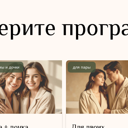
ерите прогр
мы и дочки
для пары
 + дочка
Для двоих