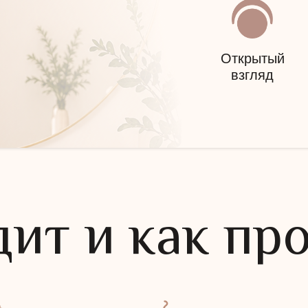
Открытый
взгляд
дит и как пр