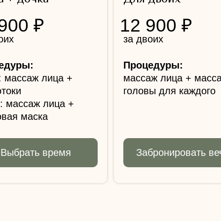
900 ₽
12 900 ₽
оих
за двоих
едуры:
Процедуры:
 массаж лица +
массаж лица + масс
отоки
головы для каждого
: массаж лица +
овая маска
Выбрать время
Забронировать ве