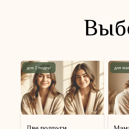
Выб
для 2 подруг
для ма
Две подруги
Мама