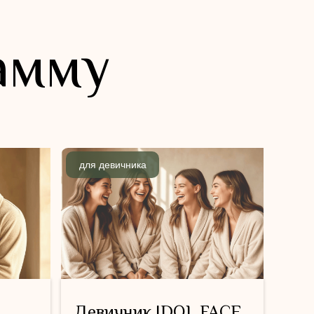
амму
для девичника
Девичник IDOL FACE