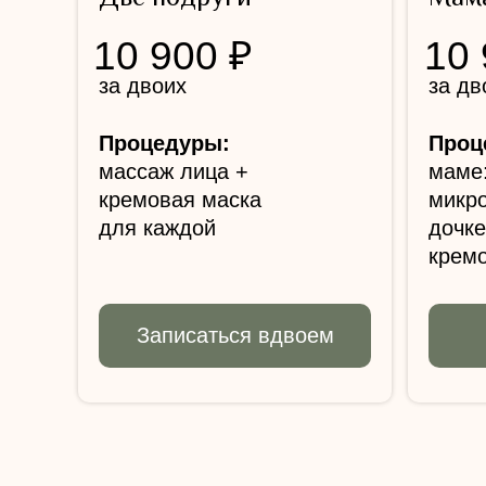
10 900 ₽
10 
за двоих
за дв
Процедуры:
Проц
массаж лица +
маме:
кремовая маска
микр
для каждой
дочке
крем
Записаться вдвоем