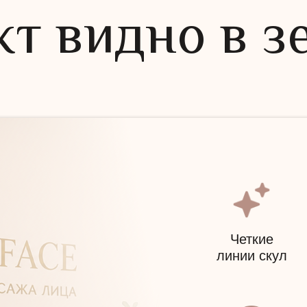
т видно в з
Четкие
линии скул