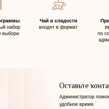
ограммы
Чай и сладости
Пр
ый набор
входят в формат
с
о выбора
по с
адм
Оставьте конт
Администратор помож
удобное время