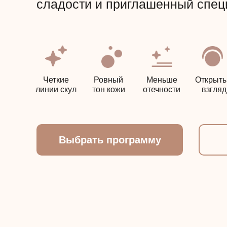
сладости и приглашенный спец
Четкие
Ровный
Меньше
Открыт
линии скул
тон кожи
отечности
взгляд
Выбрать программу