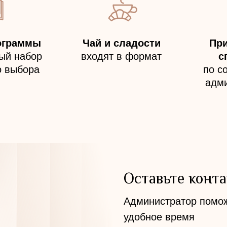
ограммы
Чай и сладости
Пр
ый набор
входят в формат
с
о выбора
по с
адм
Оставьте конт
Администратор помож
удобное время