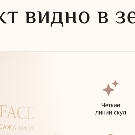
т видно в з
Четкие
линии скул