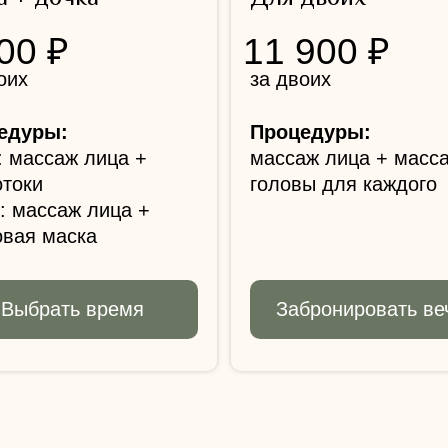
00 ₽
11 900 ₽
оих
за двоих
едуры:
Процедуры:
 массаж лица +
массаж лица + масс
отоки
головы для каждого
: массаж лица +
овая маска
Выбрать время
Забронировать ве