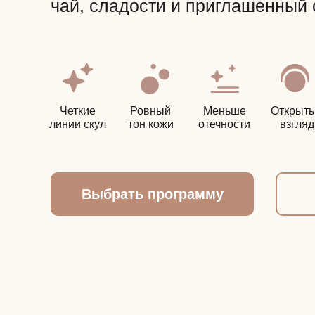
чай, сладости и приглашенный
Четкие
Ровный
Меньше
Открыт
линии скул
тон кожи
отечности
взгляд
Выбрать программу