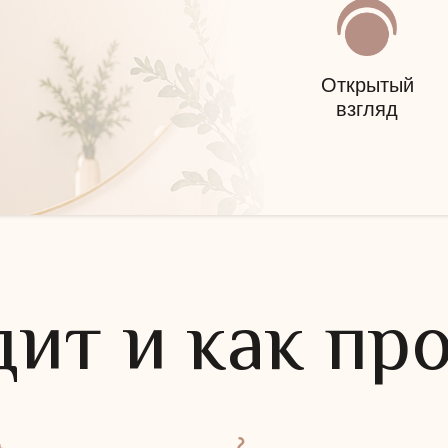
Открытый
взгляд
дит и как пр