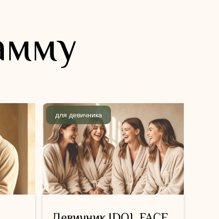
амму
для девичника
Девичник IDOL FACE