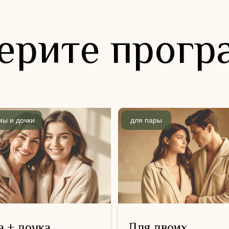
ерите прогр
мы и дочки
для пары
 + дочка
Для двоих