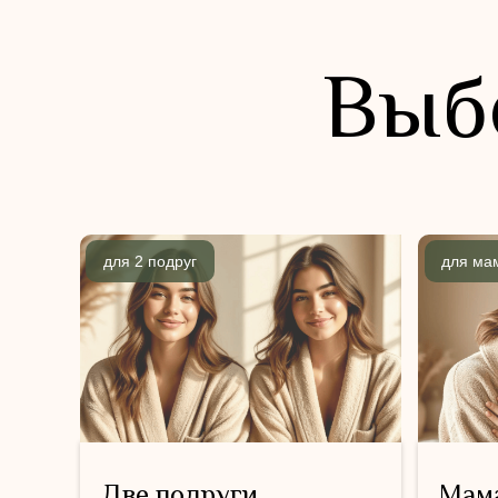
Выб
для 2 подруг
для ма
Две подруги
Мама