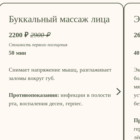
Буккальный массаж лица
Э
2200 ₽
2900 ₽
2
Стоимость первого посещения
50 мин
40
Снимает напряжение мышц, разглаживает
Эк
заломы вокруг губ.
бо
мя
Противопоказания:
инфекции в полости
ус
рта, воспаления десен, герпес.
бе
Пр
ге
лё