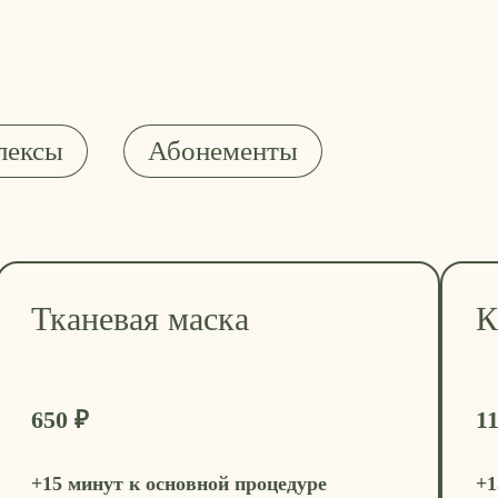
лексы
Абонементы
Тканевая маска
К
650 ₽
1
+15 минут к основной процедуре
+1