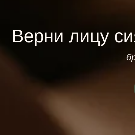
Верни лицу си
б