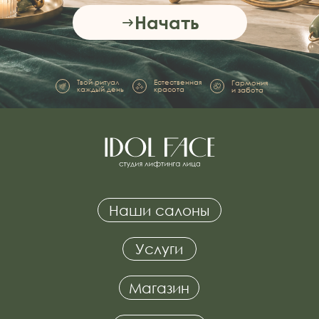
Начать
Наши салоны
Твой ритуал
Естественная
Гармония
Услуги
каждый день
красота
и забота
Магазин
Франшиза
Вакансии
Единый номер колл-центра
+7 (495) 085-33-36
Мы в социальных сетях: