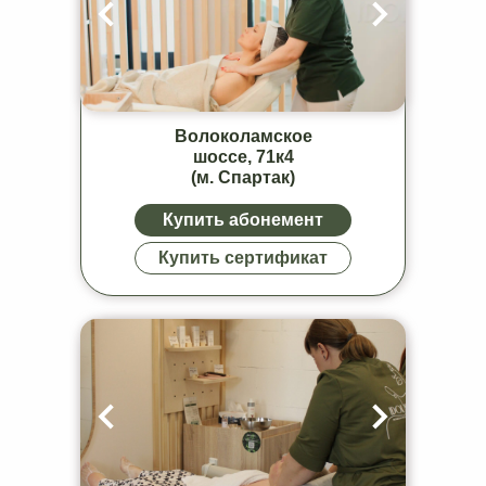
Волоколамское
шоссе, 71к4
(м. Спартак)
Купить абонемент
Купить сертификат
Придай тонус коже
с помощью массажа
в IDOL FACE
Работаем ежедневно с
9:00 до 21:00