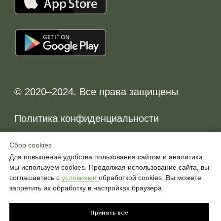
Сбор cookies
Сбор cookies
Для повышения удобства пользования сайтом и аналитики
Для повышения удобства пользования сайтом и аналитики
мы используем cookies. Продолжая использование сайта, вы
мы используем cookies. Продолжая использование сайта, вы
соглашаетесь с
соглашаетесь с
условиями
условиями
обработкой cookies. Вы можете
обработкой cookies. Вы можете
запретить их обработку в настройках браузера.
запретить их обработку в настройках браузера.
Принять все
Принять все