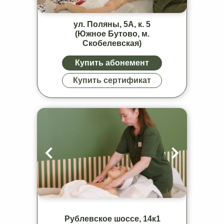
Колл-центр
+7 (495) 085-33-36
ул. Поляны, 5А, к. 5
ул Бол. Серпуховская, 32. стр. 1 (м.
(Южное Бутово, м.
Серпуховская)
Скобелевская)
ул Зорге, 2 (м. Хорошёвская)
ул Бутырская, 76 стр. 1 (м. Дмитровская)
Купить абонемент
ул Земляной Вал, 34, стр. 4 (м. Чкаловская)
ул Можайский вал, 2 (м. Киевская)
Купить сертификат
пр-т Бумажный, 4 (м. Белорусская)
ул Ленинский пр-т, 78 (м. Университет)
пр-т Мира, 70 (м. Рижская)
ул Архитектора Щусева, 5к2, пом. 8 (м. ЗИЛ)
Скандинавский бульвар, 5, корп. 3 (м.
Коммунарка)
ш. Волоколамское, 71к4 (м. Спартак)
Южное Бутово, ул. Поляны, 5А, корп. 5 (м.
Скобелевская)
Рублевское шоссе, 14к1 (м. Кунцевская)
Лазоревый проезд, 1, пом. 14/1 (м. Ботанический
сад)
ул. Корабельная, 3А (м. Нагатинский затон)
Рублевское шоссе, 14к1